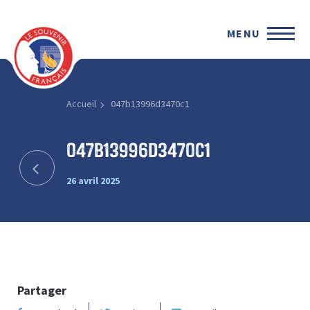
MENU
Accueil
047b13996d3470c1
047b13996d3470c1
26 avril 2025
Partager