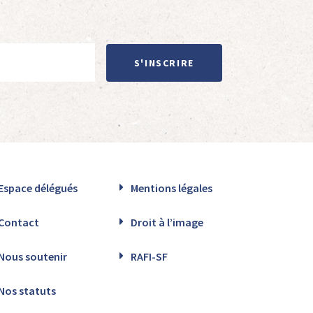
S'INSCRIRE
Espace délégués
Mentions légales
Contact
Droit à l’image
Nous soutenir
RAFI-SF
Nos statuts