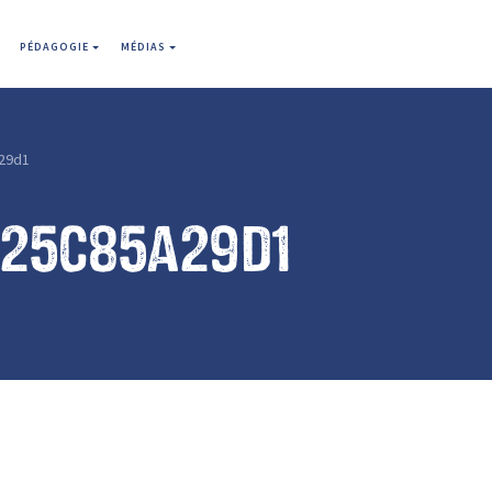
PÉDAGOGIE
MÉDIAS
29d1
925c85a29d1