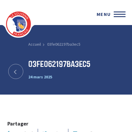
MENU
Accueil
03fe062197ba3ec5
03fe062197ba3ec5
24 mars 2025
Partager