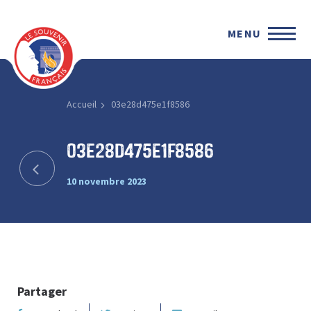
MENU
Accueil
03e28d475e1f8586
03e28d475e1f8586
10 novembre 2023
Partager