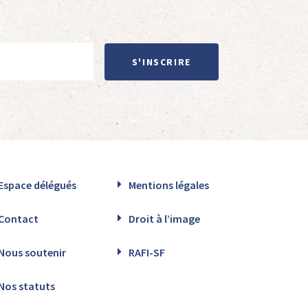
S'INSCRIRE
Espace délégués
Mentions légales
Contact
Droit à l’image
Nous soutenir
RAFI-SF
Nos statuts