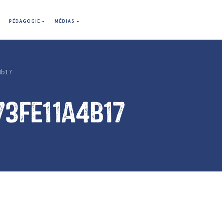
PÉDAGOGIE
MÉDIAS
4b17
73fe11a4b17