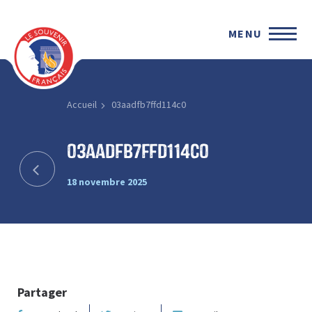
MENU
Accueil
03aadfb7ffd114c0
03aadfb7ffd114c0
18 novembre 2025
Partager