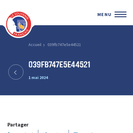
MENU
Accueil
039fb747e5e44521
039fb747e5e44521
1 mai 2024
Partager