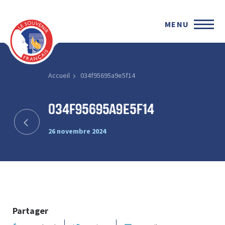
MENU
Accueil
034f95695a9e5f14
034f95695a9e5f14
26 novembre 2024
Partager