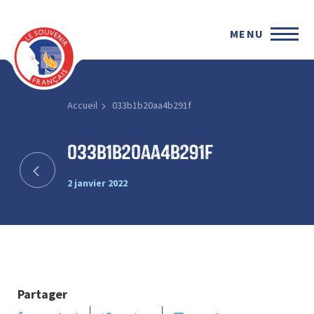
MENU
Accueil
033b1b20aa4b291f
033b1b20aa4b291f
2 janvier 2022
Partager