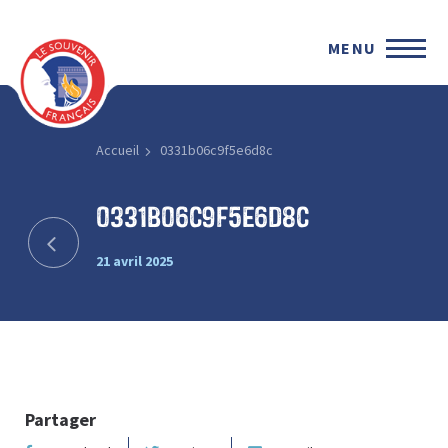
MENU
Accueil
0331b06c9f5e6d8c
0331b06c9f5e6d8c
21 avril 2025
Partager