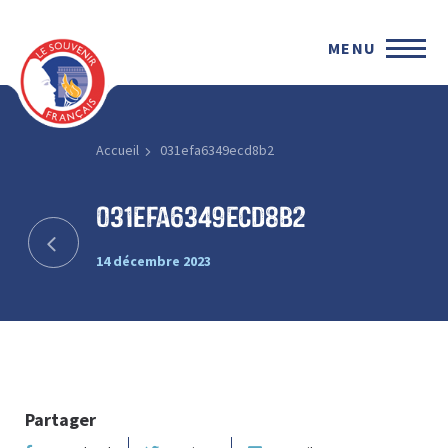
MENU
Accueil
031efa6349ecd8b2
031efa6349ecd8b2
14 décembre 2023
Partager