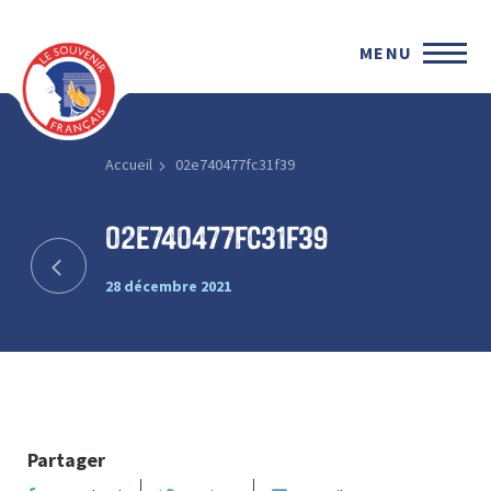
MENU
Accueil
02e740477fc31f39
02e740477fc31f39
28 décembre 2021
Partager