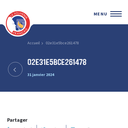
MENU
Accueil
02e31e5bce261478
02e31e5bce261478
31 janvier 2024
Partager