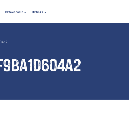
PÉDAGOGIE
MÉDIAS
04a2
f9ba1d604a2