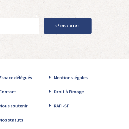
S'INSCRIRE
Espace délégués
Mentions légales
Contact
Droit à l’image
Nous soutenir
RAFI-SF
Nos statuts