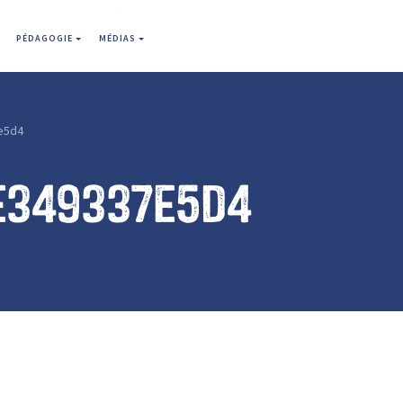
PÉDAGOGIE
MÉDIAS
e5d4
e349337e5d4