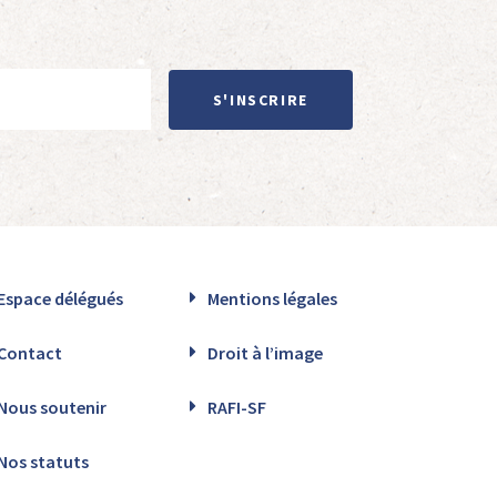
S'INSCRIRE
Espace délégués
Mentions légales
Contact
Droit à l’image
Nous soutenir
RAFI-SF
Nos statuts