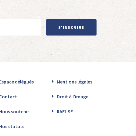
S'INSCRIRE
Espace délégués
Mentions légales
Contact
Droit à l’image
Nous soutenir
RAFI-SF
Nos statuts