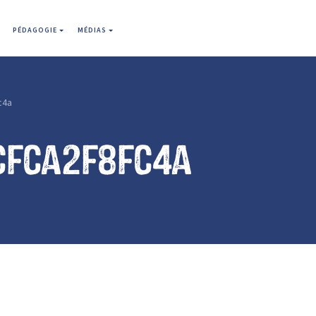
PÉDAGOGIE
MÉDIAS
c4a
cfca2f8fc4a