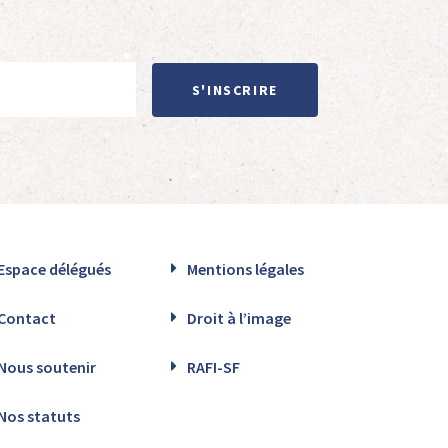
S'INSCRIRE
Espace délégués
Mentions légales
Contact
Droit à l’image
Nous soutenir
RAFI-SF
Nos statuts