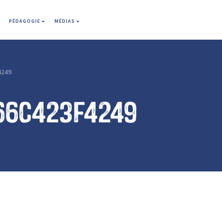
PÉDAGOGIE
MÉDIAS
4249
66c423f4249