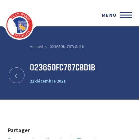
MENU
Accueil
023650fc767c8d1b
023650fc767c8d1b
22 décembre 2021
Partager