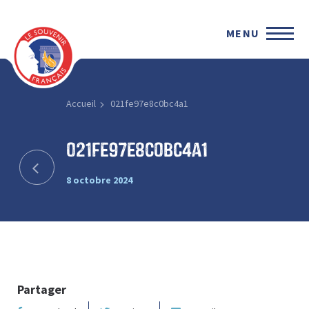
MENU
Accueil
021fe97e8c0bc4a1
021fe97e8c0bc4a1
8 octobre 2024
Partager