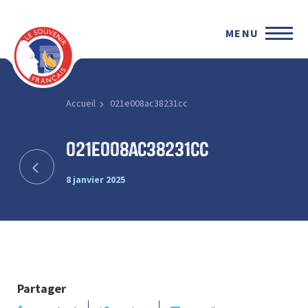
MENU
Accueil
021e008ac38231cc
021e008ac38231cc
8 janvier 2025
Partager