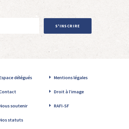
S'INSCRIRE
Espace délégués
Mentions légales
Contact
Droit à l’image
Nous soutenir
RAFI-SF
Nos statuts