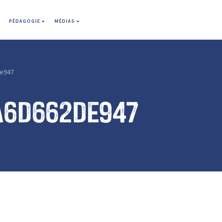
PÉDAGOGIE
MÉDIAS
e947
a6d662de947