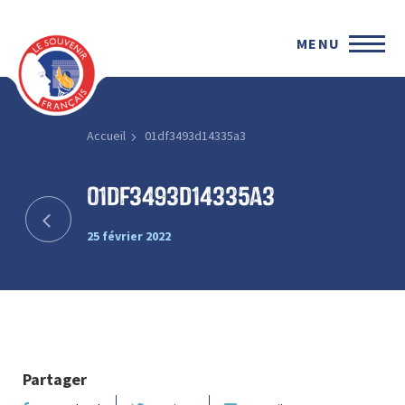
MENU
Accueil
01df3493d14335a3
01df3493d14335a3
25 février 2022
Partager