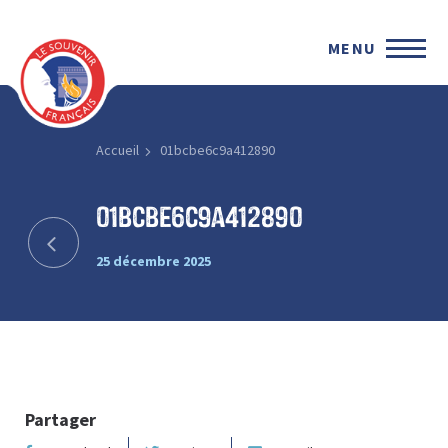
MENU
Accueil
01bcbe6c9a412890
01bcbe6c9a412890
25 décembre 2025
Partager