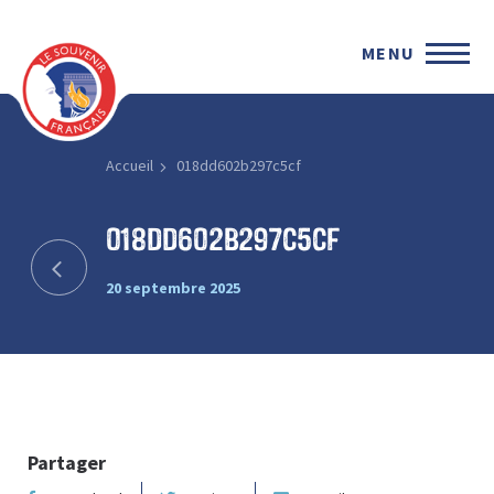
MENU
Accueil
018dd602b297c5cf
018dd602b297c5cf
20 septembre 2025
Partager