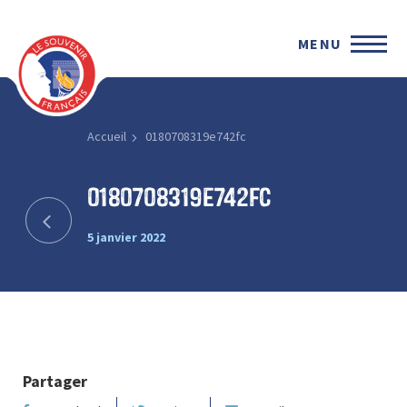
MENU
Accueil
0180708319e742fc
0180708319e742fc
5 janvier 2022
Partager