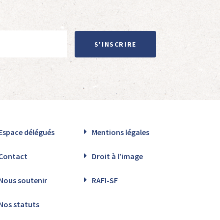
S'INSCRIRE
Espace délégués
Mentions légales
Contact
Droit à l’image
Nous soutenir
RAFI-SF
Nos statuts