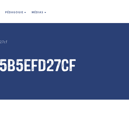
PÉDAGOGIE
MÉDIAS
27cf
b5b5efd27cf