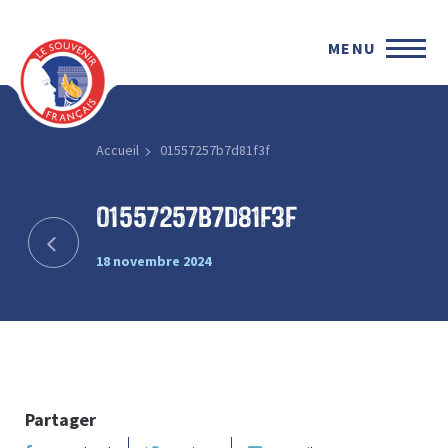
MENU
Accueil
01557257b7d81f3f
01557257b7d81f3f
18 novembre 2024
Partager