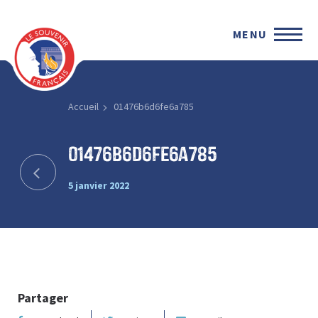
MENU
Accueil
01476b6d6fe6a785
01476b6d6fe6a785
5 janvier 2022
Partager