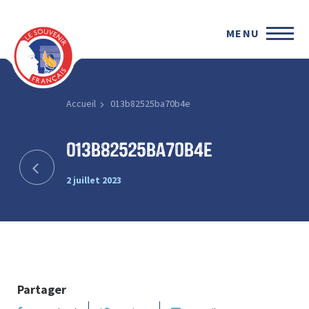
MENU
Accueil
013b82525ba70b4e
013b82525ba70b4e
2 juillet 2023
Partager