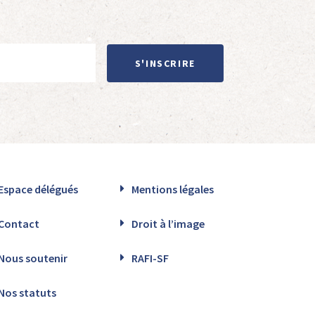
S'INSCRIRE
Espace délégués
Mentions légales
Contact
Droit à l’image
Nous soutenir
RAFI-SF
Nos statuts