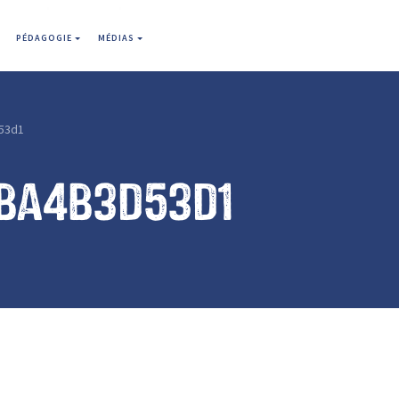
PÉDAGOGIE
MÉDIAS
53d1
2ba4b3d53d1