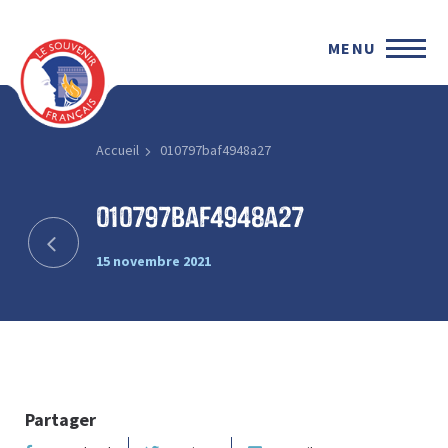
MENU
Accueil
010797baf4948a27
010797baf4948a27
15 novembre 2021
Partager