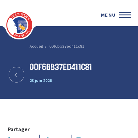
MENU
Accueil
00f6bb37ed411c81
00f6bb37ed411c81
23 juin 2026
Partager