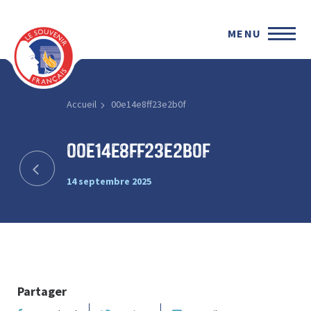
MENU
Accueil
00e14e8ff23e2b0f
00e14e8ff23e2b0f
14 septembre 2025
Partager