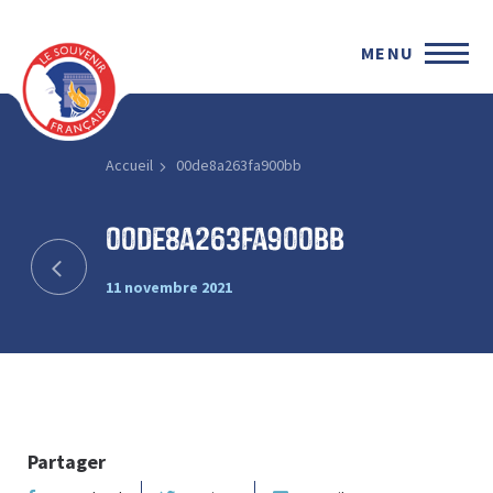
MENU
Accueil
00de8a263fa900bb
00de8a263fa900bb
11 novembre 2021
Partager