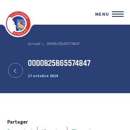
MENU
Accueil
00d0b25b65574847
00d0b25b65574847
17 octobre 2024
Partager