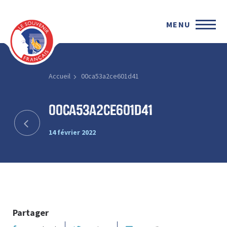
MENU
Accueil
00ca53a2ce601d41
00ca53a2ce601d41
14 février 2022
Partager