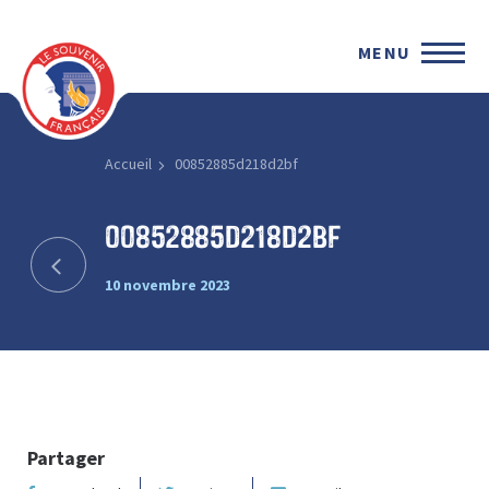
MENU
Accueil
00852885d218d2bf
00852885d218d2bf
10 novembre 2023
Partager