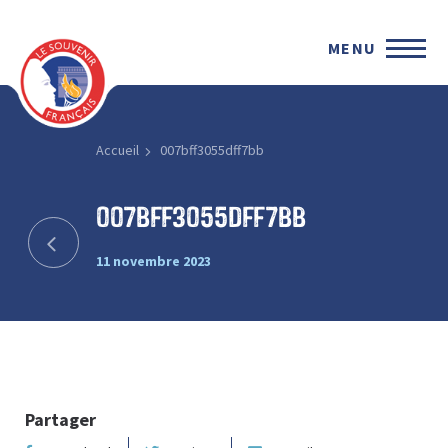
MENU
Accueil
007bff3055dff7bb
007bff3055dff7bb
11 novembre 2023
Partager