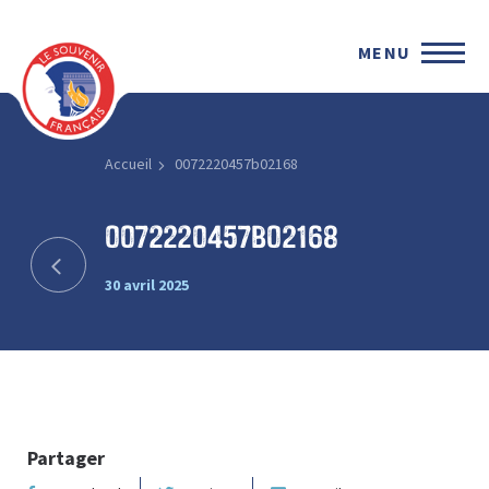
MENU
Accueil
0072220457b02168
0072220457b02168
30 avril 2025
Partager