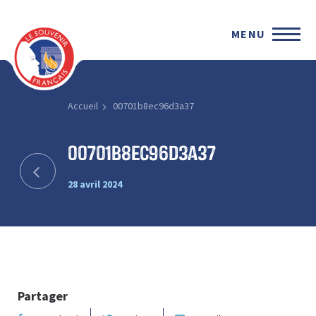
MENU
Accueil
00701b8ec96d3a37
00701b8ec96d3a37
28 avril 2024
Partager