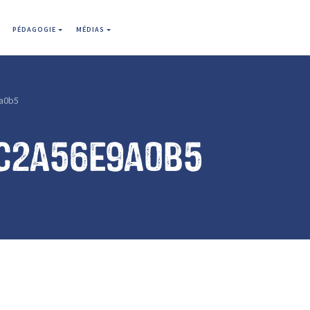
PÉDAGOGIE
MÉDIAS
a0b5
c2a56e9a0b5