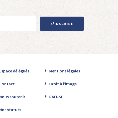
S'INSCRIRE
Espace délégués
Mentions légales
Contact
Droit à l’image
Nous soutenir
RAFI-SF
Nos statuts