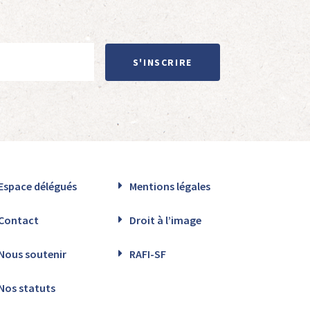
S'INSCRIRE
Espace délégués
Mentions légales
Contact
Droit à l’image
Nous soutenir
RAFI-SF
Nos statuts