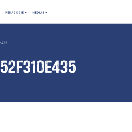
PÉDAGOGIE
MÉDIAS
e435
652f310e435