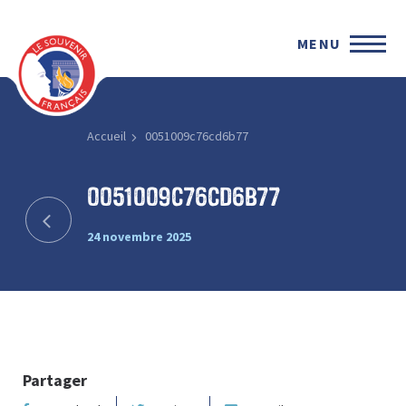
MENU
Accueil
0051009c76cd6b77
0051009c76cd6b77
24 novembre 2025
Partager