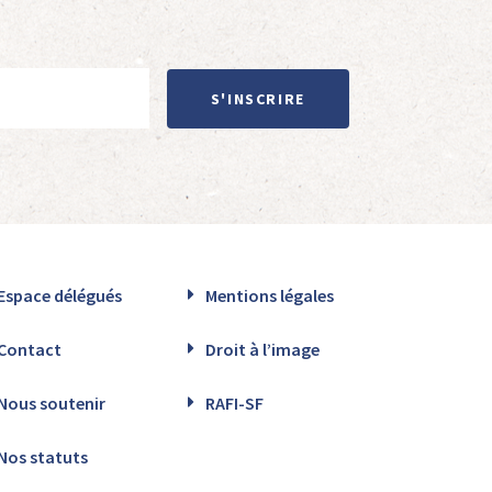
S'INSCRIRE
Espace délégués
Mentions légales
Contact
Droit à l’image
Nous soutenir
RAFI-SF
Nos statuts