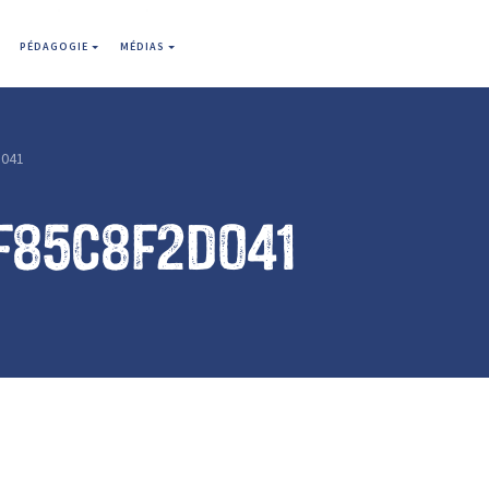
PÉDAGOGIE
MÉDIAS
d041
f85c8f2d041