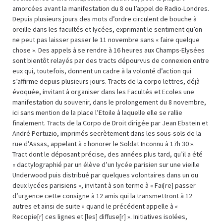
amorcées avant la manifestation du 8 ou l’appel de Radio-Londres.
Depuis plusieurs jours des mots d’ordre circulent de bouche à
oreille dans les facultés et lycées, exprimant le sentiment qu’on
ne peut pas laisser passer le 11 novembre sans « faire quelque
chose ». Des appels à se rendre à 16 heures aux Champs-Elysées
sont bientôt relayés par des tracts dépourvus de connexion entre
eux qui, toutefois, donnent un cadre à la volonté d’action qui
s’affirme depuis plusieurs jours. Tracts de la corpo lettres, déjà
évoquée, invitant à organiser dans les Facultés et Ecoles une
manifestation du souvenir, dans le prolongement du 8 novembre,
ici sans mention de la place l’Etoile à laquelle elle se rallie
finalement. Tracts de la Corpo de Droit dirigée par Jean Ebstein et
André Pertuzio, imprimés secrètement dans les sous-sols de la
rue d’Assas, appelant à « honorer le Soldat Inconnu à 17h 30 ».
Tract dont le déposant précise, des années plus tard, qu’il a été
« dactylographié par un élève d’un lycée parisien sur une vieille
Underwood puis distribué par quelques volontaires dans un ou
deux lycées parisiens », invitant à son terme à « Fai[re] passer
d’urgence cette consigne à 12 amis qui la transmettront à 12
autres et ainsi de suite » quand le précédent appelle à
«
Recopie[r] ces lignes et [les] diffuse[r] ». Initiatives isolées,