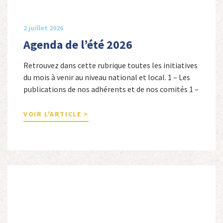
2 juillet 2026
Agenda de l’été 2026
Retrouvez dans cette rubrique toutes les initiatives
du mois à venir au niveau national et local. 1 – Les
publications de nos adhérents et de nos comités 1 –
Combattants de l’Empire : 1939-1945, Michel
Cordeboeuf, Christophe Touron et Agnès Dioné,
VOIR L'ARTICLE >
Nouvelles Sources Éditions, 2026. Ils venaient
d’Afrique du Nord, d’Afrique subsaharienne et des
autres […]