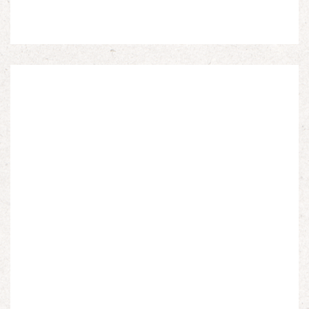
Espagnols en Limousin et a particulièrement étudié
leur accueil après la guerre d’Espagne et leur […]