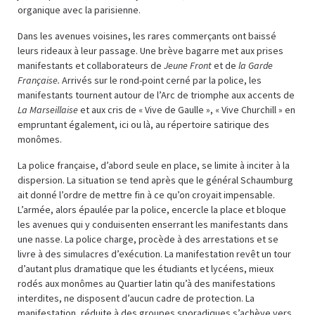
organique avec la parisienne.
Dans les avenues voisines, les rares commerçants ont baissé
leurs rideaux à leur passage. Une brève bagarre met aux prises
manifestants et collaborateurs de
Jeune Front
et de
la Garde
Française.
Arrivés sur le rond-point cerné par la police, les
manifestants tournent autour de l’Arc de triomphe aux accents de
La Marseillaise
et aux cris de « Vive de Gaulle », « Vive Churchill » en
empruntant également, ici ou là, au répertoire satirique des
monômes.
La police française, d’abord seule en place, se limite à inciter à la
dispersion. La situation se tend après que le général Schaumburg
ait donné l’ordre de mettre fin à ce qu’on croyait impensable.
L’armée, alors épaulée par la police, encercle la place et bloque
les avenues qui y conduisenten enserrant les manifestants dans
une nasse. La police charge, procède à des arrestations et se
livre à des simulacres d’exécution. La manifestation revêt un tour
d’autant plus dramatique que les étudiants et lycéens, mieux
rodés aux monômes au Quartier latin qu’à des manifestations
interdites, ne disposent d’aucun cadre de protection. La
manifestation, réduite à des groupes sporadiques s’achève vers