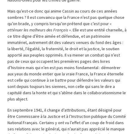
Mais qu’est-ce donc qui anime Cassin au cours de ces années
sombres ? Il est convaincu que la France n’est pas quelque chose
qu’on brade, y compris lorsqu’on prétend que c’est pour
«
atténuer les malheurs des Français »
. Elle est une entité charnelle, à
ce titre digne d’être aimée et défendue, et un patrimoine
immatériel, autrement dit des valeurs venues du fond des âges :
la liberté, l’égalité, la fraternité, le droit et la justice, le soutien
apporté aux peuples opprimés. Il va mener un combat qui n’est
pas de ceux qui occupent les premières pages des livres
d’histoire mais qui n’en est pas moins fondamental : démontrer
aux yeux du monde entier que la vraie France, la France éternelle
est celle qui continue à se battre pour défendre les valeurs qui
sont depuis toujours les siennes, non celle qui sans le dire a
capitulé dans la honte et qui s’abîme dans le collaborationnisme le
plus abject.
En septembre 1941, il change d’attributions, étant désigné pour
être Commissaire à la Justice et à l’Instruction publique du Comité
National Français. Certains y ont vu l’effet d’un coup de froid dans
ses relations avec le général, qui n’aurait pas apprécié le manque