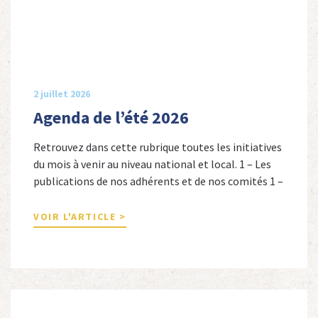
2 juillet 2026
Agenda de l’été 2026
Retrouvez dans cette rubrique toutes les initiatives
du mois à venir au niveau national et local. 1 – Les
publications de nos adhérents et de nos comités 1 –
Combattants de l’Empire : 1939-1945, Michel
Cordeboeuf, Christophe Touron et Agnès Dioné,
VOIR L'ARTICLE >
Nouvelles Sources Éditions, 2026. Ils venaient
d’Afrique du Nord, d’Afrique subsaharienne et des
autres […]