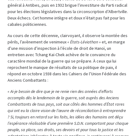
général à Antibes, puis en 1932 brigue l’investiture du Parti radical
pour les élections législatives dans la circonscription d’Albertville.
Deux échecs. Cet homme intègre et doux n’était pas fait pour les
cabales politiciennes.
Au cours de cette décennie, clairvoyant, il observe la montée des
périls, l’avènement de venimeux
« États-Léviathan »
et, en marge
d’une mission d’inspection à l’école de droit de Hanoï, un
entretien avec Tchang Kaï-Chek achève de le convaincre du
caractère mondial de la guerre qui se prépare. À ceux qui lui
reprochent le manque de résultats de sa politique de paix, il
répond en octobre 1938 dans les Cahiers de l’Union Fédérale des
Anciens Combattants :
« Ai-je besoin de dire que je ne renie rien des années d’efforts
accomplis dès le lendemain de la guerre, soit auprès des Anciens
Combattants de tous pays, soit aux côtés des hommes d’État rares
qui ont eu la claire vision de l’œuvre de réconciliation à entreprendre
? Si, toujours en retard sur les faits, les idées des humains ont déçu
l’espérance réalisable d’une première S.D.N. comportant pour chaque
peuple, sa place, ses droits, ses devoirs et pour tous la justice et les
adaptations inhérentes à toute vie pacifique, je continuerai à essayer