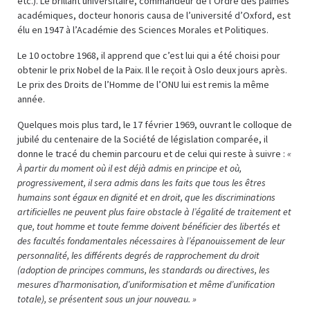
etc.). Le brillant universitaire, commandeur de l’Ordre des palmes
académiques, docteur honoris causa de l’université d’Oxford, est
élu en 1947 à l’Académie des Sciences Morales et Politiques.
Le 10 octobre 1968, il apprend que c’est lui qui a été choisi pour
obtenir le prix Nobel de la Paix. Il le reçoit à Oslo deux jours après.
Le prix des Droits de l’Homme de l’ONU lui est remis la même
année.
Quelques mois plus tard, le 17 février 1969, ouvrant le colloque de
jubilé du centenaire de la Société de législation comparée, il
donne le tracé du chemin parcouru et de celui qui reste à suivre :
«
À partir du moment où il est déjà admis en principe et où,
progressivement, il sera admis dans les faits que tous les êtres
humains sont égaux en dignité et en droit, que les discriminations
artificielles ne peuvent plus faire obstacle à l’égalité de traitement et
que, tout homme et toute femme doivent bénéficier des libertés et
des facultés fondamentales nécessaires à l’épanouissement de leur
personnalité, les différents degrés de rapprochement du droit
(adoption de principes communs, les standards ou directives, les
mesures d’harmonisation, d’uniformisation et même d’unification
totale), se présentent sous un jour nouveau. »