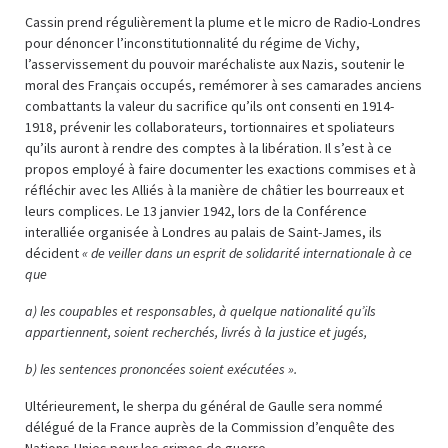
Cassin prend régulièrement la plume et le micro de Radio-Londres
pour dénoncer l’inconstitutionnalité du régime de Vichy,
l’asservissement du pouvoir maréchaliste aux Nazis, soutenir le
moral des Français occupés, remémorer à ses camarades anciens
combattants la valeur du sacrifice qu’ils ont consenti en 1914-
1918, prévenir les collaborateurs, tortionnaires et spoliateurs
qu’ils auront à rendre des comptes à la libération. Il s’est à ce
propos employé à faire documenter les exactions commises et à
réfléchir avec les Alliés à la manière de châtier les bourreaux et
leurs complices. Le 13 janvier 1942, lors de la Conférence
interalliée organisée à Londres au palais de Saint-James, ils
décident
« de veiller dans un esprit de solidarité internationale à ce
que
a) les coupables et responsables, à quelque nationalité qu’ils
appartiennent, soient recherchés, livrés à la justice et jugés,
b) les sentences prononcées soient exécutées ».
Ultérieurement, le sherpa du général de Gaulle sera nommé
délégué de la France auprès de la Commission d’enquête des
Nations-Unies pour les crimes de guerre.