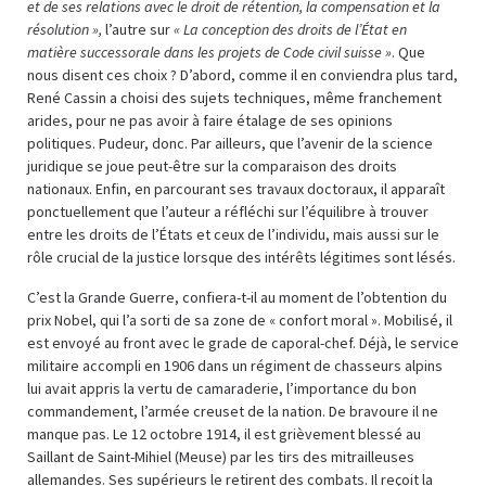
et de ses relations avec le droit de rétention, la compensation et la
résolution »,
l’autre sur
« La conception des droits de l’État en
matière successorale dans les projets de Code civil suisse »
. Que
nous disent ces choix ? D’abord, comme il en conviendra plus tard,
René Cassin a choisi des sujets techniques, même franchement
arides, pour ne pas avoir à faire étalage de ses opinions
politiques. Pudeur, donc. Par ailleurs, que l’avenir de la science
juridique se joue peut-être sur la comparaison des droits
nationaux. Enfin, en parcourant ses travaux doctoraux, il apparaît
ponctuellement que l’auteur a réfléchi sur l’équilibre à trouver
entre les droits de l’États et ceux de l’individu, mais aussi sur le
rôle crucial de la justice lorsque des intérêts légitimes sont lésés.
C’est la Grande Guerre, confiera-t-il au moment de l’obtention du
prix Nobel, qui l’a sorti de sa zone de « confort moral ». Mobilisé, il
est envoyé au front avec le grade de caporal-chef. Déjà, le service
militaire accompli en 1906 dans un régiment de chasseurs alpins
lui avait appris la vertu de camaraderie, l’importance du bon
commandement, l’armée creuset de la nation. De bravoure il ne
manque pas. Le 12 octobre 1914, il est grièvement blessé au
Saillant de Saint-Mihiel (Meuse) par les tirs des mitrailleuses
allemandes. Ses supérieurs le retirent des combats. Il reçoit la