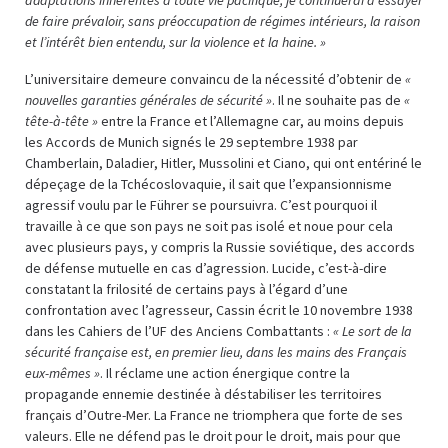
de faire prévaloir, sans préoccupation de régimes intérieurs, la raison
et l’intérêt bien entendu, sur la violence et la haine. »
L’universitaire demeure convaincu de la nécessité d’obtenir de
«
nouvelles garanties générales de sécurité »
. Il ne souhaite pas de
«
tête-à-tête »
entre la France et l’Allemagne car, au moins depuis
les Accords de Munich signés le 29 septembre 1938 par
Chamberlain, Daladier, Hitler, Mussolini et Ciano, qui ont entériné le
dépeçage de la Tchécoslovaquie, il sait que l’expansionnisme
agressif voulu par le Führer se poursuivra. C’est pourquoi il
travaille à ce que son pays ne soit pas isolé et noue pour cela
avec plusieurs pays, y compris la Russie soviétique, des accords
de défense mutuelle en cas d’agression. Lucide, c’est-à-dire
constatant la frilosité de certains pays à l’égard d’une
confrontation avec l’agresseur, Cassin écrit le 10 novembre 1938
dans les Cahiers de l’UF des Anciens Combattants :
« Le sort de la
sécurité française est, en premier lieu, dans les mains des Français
eux-mêmes »
. Il réclame une action énergique contre la
propagande ennemie destinée à déstabiliser les territoires
français d’Outre-Mer. La France ne triomphera que forte de ses
valeurs. Elle ne défend pas le droit pour le droit, mais pour que