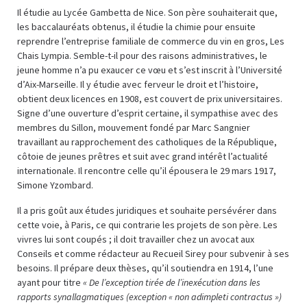
Il étudie au Lycée Gambetta de Nice. Son père souhaiterait que,
les baccalauréats obtenus, il étudie la chimie pour ensuite
reprendre l’entreprise familiale de commerce du vin en gros, Les
Chais Lympia. Semble-t-il pour des raisons administratives, le
jeune homme n’a pu exaucer ce vœu et s’est inscrit à l’Université
d’Aix-Marseille. Il y étudie avec ferveur le droit et l’histoire,
obtient deux licences en 1908, est couvert de prix universitaires.
Signe d’une ouverture d’esprit certaine, il sympathise avec des
membres du Sillon, mouvement fondé par Marc Sangnier
travaillant au rapprochement des catholiques de la République,
côtoie de jeunes prêtres et suit avec grand intérêt l’actualité
internationale. Il rencontre celle qu’il épousera le 29 mars 1917,
Simone Yzombard.
Il a pris goût aux études juridiques et souhaite persévérer dans
cette voie, à Paris, ce qui contrarie les projets de son père. Les
vivres lui sont coupés ; il doit travailler chez un avocat aux
Conseils et comme rédacteur au Recueil Sirey pour subvenir à ses
besoins. Il prépare deux thèses, qu’il soutiendra en 1914, l’une
ayant pour titre
« De l’exception tirée de l’inexécution dans les
rapports synallagmatiques (exception « non adimpleti contractus »)