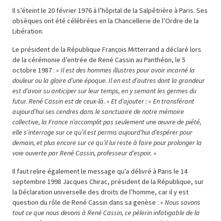
Il s’éteint le 20 février 1976 à l’hôpital de la Salpêtrière à Paris. Ses
obsèques ont été célébrées en la Chancellerie de l’Ordre de la
Libération.
Le président de la République François Mitterrand a déclaré lors
de la cérémonie d’entrée de René Cassin au Panthéon, le 5
octobre 1987 :
« Il est des hommes illustres pour avoir incarné la
douleur ou la gloire d’une époque. Il en est d’autres dont la grandeur
est d’avoir su anticiper sur leur temps, en y semant les germes du
futur. René Cassin est de ceux-là. » Et d’ajouter : « En transférant
aujourd’hui ses cendres dans le sanctuaire de notre mémoire
collective, la France n’accomplit pas seulement une œuvre de piété,
elle s’interroge sur ce qu’il est permis aujourd’hui d’espérer pour
demain, et plus encore sur ce qu’il lui reste à faire pour prolonger la
voie ouverte par René Cassin, professeur d’espoir. »
Il faut relire également le message qu’a délivré à Paris le 14
septembre 1998 Jacques Chirac, président de la République, sur
la Déclaration universelle des droits de l’homme, car il y est
question du rôle de René Cassin dans sa genèse :
« Nous savons
tout ce que nous devons à René Cassin, ce pèlerin infatigable de la