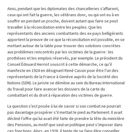
Ainsi, pendant que les diplomates des chancelleries s’affairent,
ceux qui ont fait la guerre, les vétérans donc, ou qui ont eu à en
souffrir en perdant un proche, doivent autant que faire se peut
travailler à la réconciliation entre les peuples. Que les
représentants des anciens combattants des ex-pays belligérants
apportent la preuve de ce que la réconciliation est possible, en se
mettant autour de la table pour trouver des solutions concrètes
aux problèmes rencontrés par les victimes de la guerre : les
prothèses et les emplois réservés, par exemple. Le président du
Conseil Édouard Herriot souscrit à cette démarche, ce qu’il
manifeste en 1924 en désignant René Cassin pour être l’un des
représentants de la France à Genève auprès de la Société des
Nations (SDN). Le juriste se démène au sein du Bureau International
du Travail pour faire avancer les dossiers de la carte du
combattant et du droit à réparation des victimes de guerre.
La question s’est posée à lui de savoir si son combat ne pourrait
pas davantage prospérer s’il mettait le pied au Parlement. Il avait
décliné l’offre qui lui avait été faite de prendre la tête du ministère
des Pensions, au motif que seul un politique peut s’imposer dans
ces fonctions. Alors, en 1928, il tente de se faire élire conseiller