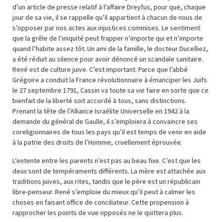
d’un article de presse relatif à l’affaire Dreyfus, pour que, chaque
jour de sa vie, il se rappelle qu’il appartient à chacun de nous de
s’opposer par nos actes aux injustices commises. Le sentiment
que la grêle de l’iniquité peut frapper n’importe qui et n’importe
quand l’habite assez tôt. Un ami de la famille, le docteur Ducelliez,
a été réduit au silence pour avoir dénoncé un scandale sanitaire.
René est de culture juive. C’est important. Parce que l’abbé
Grégoire a conduit la France révolutionnaire à émanciper les Juifs
le 27 septembre 1791, Cassin va toute sa vie faire en sorte que ce
bienfait de la liberté soit accordé à tous, sans distinctions.
Prenant la tête de l’Alliance Israélite Universelle en 1942 à la
demande du général de Gaulle, il s’emploiera à convaincre ses
coreligionnaires de tous les pays qu’il est temps de venir en aide
à la patrie des droits de l’Homme, cruellement éprouvée.
L’entente entre les parents n’est pas au beau fixe. C’est que les
deux sont de tempéraments différents. La mère est attachée aux
traditions juives, aux rites, tandis que le père est un républicain
libre-penseur. René s’emploie du mieux qu’il peut à calmer les
choses en faisant office de conciliateur. Cette propension à
rapprocher les points de vue opposés ne le quittera plus.