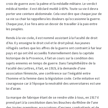
croix de guerre avec la palme et la médaille militaire. Le verdict
médical tombe : il est déclaré mutilé à 65%. Toute sa vie il devra
porter une ceinture abdominale. Cela veut dire que chaque jour de
sa vie sa chair lui rappellera les douleurs qu’occasionne la guerre.
Chaque jour, il se fera ainsi un devoir de travailler à la paix entre
les peuples.
Rendu à la vie civile, il est nommé assistant à la Faculté de droit
d’Aix. Il y enseigne le droit civil et le droit pénal. Aux jeunes
réfugiés serbes que les affres de la guerre ont contraint à fuir leur
pays et qui ont été accueillis fraternellement dans la capitale
historique de la Provence, il fait un cours sur la condition des
sujets ennemis en temps de guerre. Dans l’amphithéâtre de la
Faculté des Lettres, il fait, en 1919, à la demande d’une
association féministe, une conférence sur l’inégalité entre
l’homme et la femme dans la législation civile. Cette initiative est
courageuse car à l’époque la neutralité des universitaires est une
loi d’airain.
Sa marque de fabrique étant de se rendre utile à tous, en 1917 il
prend part à la constitution dans les Bouches-du-Rhône de l’une
des toutes premières associations d’anciens combattants et de