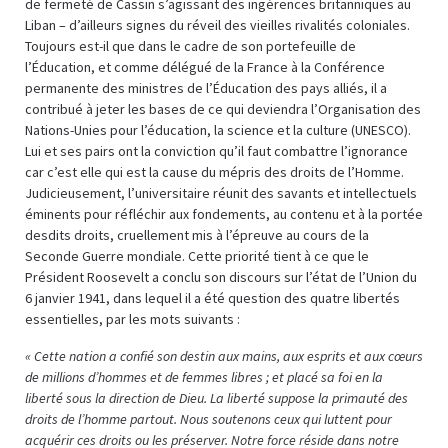
de fermeté de Cassin s’agissant des ingérences britanniques au
Liban – d’ailleurs signes du réveil des vieilles rivalités coloniales.
Toujours est-il que dans le cadre de son portefeuille de
l’Éducation, et comme délégué de la France à la Conférence
permanente des ministres de l’Éducation des pays alliés, il a
contribué à jeter les bases de ce qui deviendra l’Organisation des
Nations-Unies pour l’éducation, la science et la culture (UNESCO).
Lui et ses pairs ont la conviction qu’il faut combattre l’ignorance
car c’est elle qui est la cause du mépris des droits de l’Homme.
Judicieusement, l’universitaire réunit des savants et intellectuels
éminents pour réfléchir aux fondements, au contenu et à la portée
desdits droits, cruellement mis à l’épreuve au cours de la
Seconde Guerre mondiale. Cette priorité tient à ce que le
Président Roosevelt a conclu son discours sur l’état de l’Union du
6 janvier 1941, dans lequel il a été question des quatre libertés
essentielles, par les mots suivants :
« Cette nation a confié son destin aux mains, aux esprits et aux cœurs
de millions d’hommes et de femmes libres ; et placé sa foi en la
liberté sous la direction de Dieu. La liberté suppose la primauté des
droits de l’homme partout. Nous soutenons ceux qui luttent pour
acquérir ces droits ou les préserver. Notre force réside dans notre