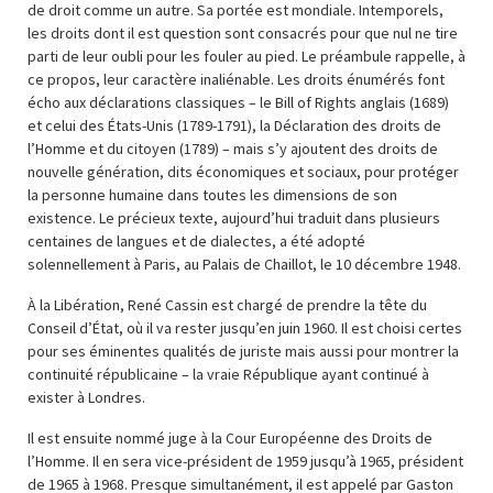
de droit comme un autre. Sa portée est mondiale. Intemporels,
les droits dont il est question sont consacrés pour que nul ne tire
parti de leur oubli pour les fouler au pied. Le préambule rappelle, à
ce propos, leur caractère inaliénable. Les droits énumérés font
écho aux déclarations classiques – le Bill of Rights anglais (1689)
et celui des États-Unis (1789-1791), la Déclaration des droits de
l’Homme et du citoyen (1789) – mais s’y ajoutent des droits de
nouvelle génération, dits économiques et sociaux, pour protéger
la personne humaine dans toutes les dimensions de son
existence. Le précieux texte, aujourd’hui traduit dans plusieurs
centaines de langues et de dialectes, a été adopté
solennellement à Paris, au Palais de Chaillot, le 10 décembre 1948.
À la Libération, René Cassin est chargé de prendre la tête du
Conseil d’État, où il va rester jusqu’en juin 1960. Il est choisi certes
pour ses éminentes qualités de juriste mais aussi pour montrer la
continuité républicaine – la vraie République ayant continué à
exister à Londres.
Il est ensuite nommé juge à la Cour Européenne des Droits de
l’Homme. Il en sera vice-président de 1959 jusqu’à 1965, président
de 1965 à 1968. Presque simultanément, il est appelé par Gaston