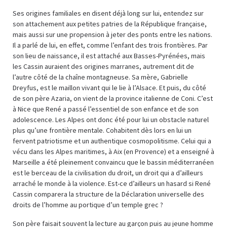
Ses origines familiales en disent déjà long sur lui, entendez sur
son attachement aux petites patries de la République française,
mais aussi sur une propension à jeter des ponts entre les nations.
Il a parlé de lui, en effet, comme l’enfant des trois frontières. Par
son lieu de naissance, il est attaché aux Basses-Pyrénées, mais
les Cassin auraient des origines marranes, autrement dit de
l’autre côté de la chaîne montagneuse. Sa mère, Gabrielle
Dreyfus, est le maillon vivant qui le lie à l’Alsace. Et puis, du côté
de son père Azaria, on vient de la province italienne de Coni. C’est
à Nice que René a passé l’essentiel de son enfance et de son
adolescence. Les Alpes ont donc été pour lui un obstacle naturel
plus qu’une frontière mentale. Cohabitent dès lors en lui un
fervent patriotisme et un authentique cosmopolitisme. Celui qui a
vécu dans les Alpes maritimes, à Aix (en Provence) et a enseigné à
Marseille a été pleinement convaincu que le bassin méditerranéen
est le berceau de la civilisation du droit, un droit qui a d’ailleurs
arraché le monde à la violence. Est-ce d’ailleurs un hasard si René
Cassin comparera la structure de la Déclaration universelle des
droits de l’homme au portique d’un temple grec ?
Son père faisait souvent la lecture au garçon puis au jeune homme