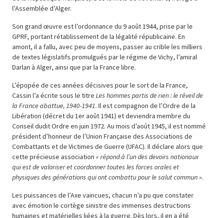
l’Assemblée d’Alger.
Son grand œuvre est l’ordonnance du 9 août 1944, prise par le
GPRF, portant rétablissement de la légalité républicaine. En
amont, il a fallu, avec peu de moyens, passer au crible les milliers
de textes législatifs promulgués par le régime de Vichy, l’amiral
Darlan à Alger, ainsi que par la France libre.
L’épopée de ces années décisives pour le sort de la France,
Cassin l’a écrite sous le titre
Les hommes partis de rien : le réveil de
la France abattue, 1940-1941
. Il est compagnon de l’Ordre de la
Libération (décret du 1er août 1941) et deviendra membre du
Conseil dudit Ordre en juin 1972. Au mois d’août 1945, il est nommé
président d’honneur de l’Union Française des Associations de
Combattants et de Victimes de Guerre (UFAC). Il déclare alors que
cette précieuse association
« répond à l’un des devoirs nationaux
qui est de valoriser et coordonner toutes les forces orales et
physiques des générations qui ont combattu pour le salut commun »
.
Les puissances de l’Axe vaincues, chacun n’a pu que constater
avec émotion le cortège sinistre des immenses destructions
humaines et matérielles liées à la guerre. Dès lors, il en a été