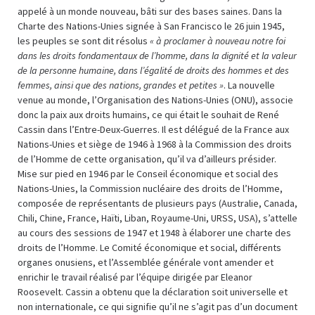
appelé à un monde nouveau, bâti sur des bases saines. Dans la
Charte des Nations-Unies signée à San Francisco le 26 juin 1945,
les peuples se sont dit résolus
« à proclamer à nouveau notre foi
dans les droits fondamentaux de l’homme, dans la dignité et la valeur
de la personne humaine, dans l’égalité de droits des hommes et des
femmes, ainsi que des nations, grandes et petites »
. La nouvelle
venue au monde, l’Organisation des Nations-Unies (ONU), associe
donc la paix aux droits humains, ce qui était le souhait de René
Cassin dans l’Entre-Deux-Guerres. Il est délégué de la France aux
Nations-Unies et siège de 1946 à 1968 à la Commission des droits
de l’Homme de cette organisation, qu’il va d’ailleurs présider.
Mise sur pied en 1946 par le Conseil économique et social des
Nations-Unies, la Commission nucléaire des droits de l’Homme,
composée de représentants de plusieurs pays (Australie, Canada,
Chili, Chine, France, Haïti, Liban, Royaume-Uni, URSS, USA), s’attelle
au cours des sessions de 1947 et 1948 à élaborer une charte des
droits de l’Homme. Le Comité économique et social, différents
organes onusiens, et l’Assemblée générale vont amender et
enrichir le travail réalisé par l’équipe dirigée par Eleanor
Roosevelt. Cassin a obtenu que la déclaration soit universelle et
non internationale, ce qui signifie qu’il ne s’agit pas d’un document