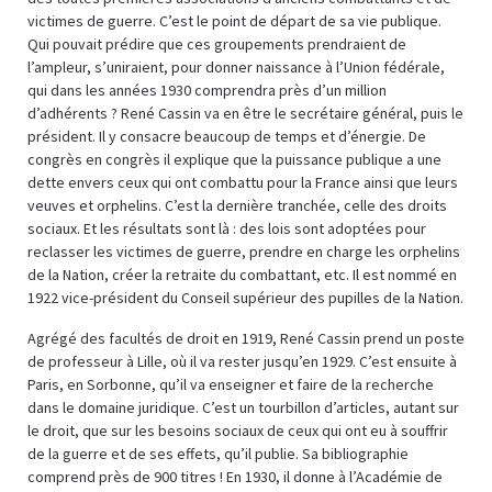
victimes de guerre. C’est le point de départ de sa vie publique.
Qui pouvait prédire que ces groupements prendraient de
l’ampleur, s’uniraient, pour donner naissance à l’Union fédérale,
qui dans les années 1930 comprendra près d’un million
d’adhérents ? René Cassin va en être le secrétaire général, puis le
président. Il y consacre beaucoup de temps et d’énergie. De
congrès en congrès il explique que la puissance publique a une
dette envers ceux qui ont combattu pour la France ainsi que leurs
veuves et orphelins. C’est la dernière tranchée, celle des droits
sociaux. Et les résultats sont là : des lois sont adoptées pour
reclasser les victimes de guerre, prendre en charge les orphelins
de la Nation, créer la retraite du combattant, etc. Il est nommé en
1922 vice-président du Conseil supérieur des pupilles de la Nation.
Agrégé des facultés de droit en 1919, René Cassin prend un poste
de professeur à Lille, où il va rester jusqu’en 1929. C’est ensuite à
Paris, en Sorbonne, qu’il va enseigner et faire de la recherche
dans le domaine juridique. C’est un tourbillon d’articles, autant sur
le droit, que sur les besoins sociaux de ceux qui ont eu à souffrir
de la guerre et de ses effets, qu’il publie. Sa bibliographie
comprend près de 900 titres ! En 1930, il donne à l’Académie de