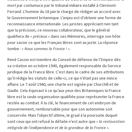
mort par contumace par le tribunal miliaire installé à Clermont-
Ferrand. L’homme du 18 juin le charge de rédiger un accord avec
le Gouvernement britannique. L’enjeu est d’obtenir une forme de
reconnaissance internationale. Les juristes appréciant rien tant
que la précision, ce nouveau collaborateur, que le général
qualifiera de
« précieux »
dans ses Mémoires, interroge son hôte
pour savoir ce que les Français libres sont au juste. La réponse
tombe :
« Nous sommes la France ! »
.
René Cassin est membre du Conseil de défense de l’Empire dès
sa création en octobre 1940, également responsable du Service
juridique de la France libre. C’est dans le cadre de ses attributions
qu’il rédige les statuts de celle-ci, ce qui n’était pas une mince
affaire. Le 7 août 1940, une charte est signée par Churchill et de
Gaulle. Cela équivaut à ce qu’aux yeux des Britanniques la France
libre est la seule organisation qualifiée pour représenter la France
restée au combat. À la clé, le financement de cet embryon de
gouvernement, remboursable pour que son autonomie soit
conservée. Mais l’objectif ultime, le graal à la poursuite duquel
sont ceux qui ont refusé la défaite n’est autre que
« la restauration
intégrale de l’indépendance et de la grandeur de la France »
.