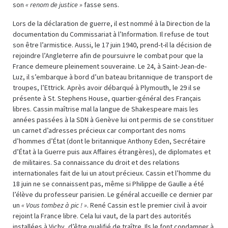
son
« renom de justice »
fasse sens.
Lors de la déclaration de guerre, il est nommé à la Direction de la
documentation du Commissariat à l’Information. Il refuse de tout
son être l’armistice. Aussi, le 17 juin 1940, prend-t-il la décision de
rejoindre l’Angleterre afin de poursuivre le combat pour que la
France demeure pleinement souveraine. Le 24, à Saint-Jean-de-
Luz, il s’embarque à bord d’un bateau britannique de transport de
troupes, l’Ettrick. Après avoir débarqué à Plymouth, le 29 il se
présente à St. Stephens House, quartier-général des Français
libres. Cassin maîtrise mal la langue de Shakespeare mais les
années passées à la SDN à Genève lui ont permis de se constituer
un carnet d’adresses précieux car comportant des noms
d’hommes d’État (dont le britannique Anthony Eden, Secrétaire
d’État à la Guerre puis aux Affaires étrangères), de diplomates et
de militaires. Sa connaissance du droit et des relations
internationales fait de lui un atout précieux. Cassin et l’homme du
18 juin ne se connaissent pas, même si Philippe de Gaulle a été
l’élève du professeur parisien. Le général accueille ce dernier par
un
« Vous tombez à pic ! »
. René Cassin est le premier civil à avoir
rejoint la France libre. Cela lui vaut, de la part des autorités
installées à Vichy, d’être qualifié de traître. Ils le font condamner à