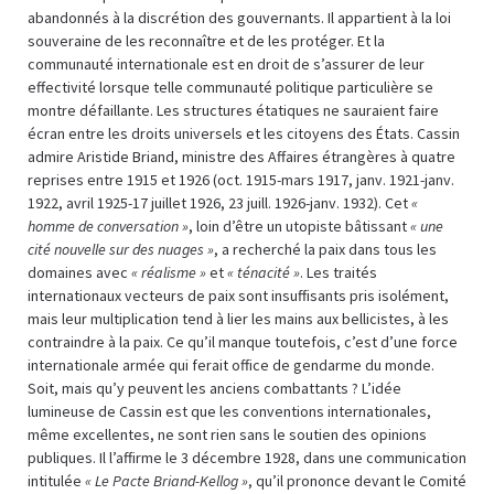
abandonnés à la discrétion des gouvernants. Il appartient à la loi
souveraine de les reconnaître et de les protéger. Et la
communauté internationale est en droit de s’assurer de leur
effectivité lorsque telle communauté politique particulière se
montre défaillante. Les structures étatiques ne sauraient faire
écran entre les droits universels et les citoyens des États. Cassin
admire Aristide Briand, ministre des Affaires étrangères à quatre
reprises entre 1915 et 1926 (oct. 1915-mars 1917, janv. 1921-janv.
1922, avril 1925-17 juillet 1926, 23 juill. 1926-janv. 1932). Cet
«
homme de conversation »
, loin d’être un utopiste bâtissant
« une
cité nouvelle sur des nuages »
, a recherché la paix dans tous les
domaines avec
« réalisme »
et
« ténacité »
. Les traités
internationaux vecteurs de paix sont insuffisants pris isolément,
mais leur multiplication tend à lier les mains aux bellicistes, à les
contraindre à la paix. Ce qu’il manque toutefois, c’est d’une force
internationale armée qui ferait office de gendarme du monde.
Soit, mais qu’y peuvent les anciens combattants ? L’idée
lumineuse de Cassin est que les conventions internationales,
même excellentes, ne sont rien sans le soutien des opinions
publiques. Il l’affirme le 3 décembre 1928, dans une communication
intitulée
« Le Pacte Briand-Kellog »
, qu’il prononce devant le Comité