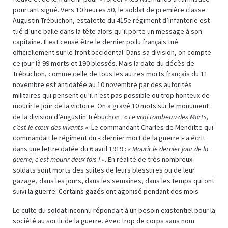
pourtant signé. Vers 10 heures 50, le soldat de première classe
Augustin Trébuchon, estafette du 415e régiment d’infanterie est
tué d’une balle dans la tête alors qu’il porte un message à son
capitaine. Il est censé être le dernier poilu français tué
officiellement sur le front occidental. Dans sa division, on compte
ce jour-là 99 morts et 190 blessés. Mais la date du décès de
Trébuchon, comme celle de tous les autres morts français du 11
novembre est antidatée au 10 novembre par des autorités
militaires qui pensent qu’il n’est pas possible ou trop honteux de
mourir le jour de la victoire. On a gravé 10 mots sur le monument
de la division d’Augustin Trébuchon :
« Le vrai tombeau des Morts,
c’est le cœur des vivants »
. Le commandant Charles de Menditte qui
commandait le régiment du « dernier mort de la guerre » a écrit
dans une lettre datée du 6 avril 1919 :
« Mourir le dernier jour de la
guerre, c’est mourir deux fois ! »
. En réalité de très nombreux
soldats sont morts des suites de leurs blessures ou de leur
gazage, dans les jours, dans les semaines, dans les temps qui ont
suivi la guerre. Certains gazés ont agonisé pendant des mois.
Le culte du soldat inconnu répondait à un besoin existentiel pour la
société au sortir de la guerre. Avec trop de corps sans nom