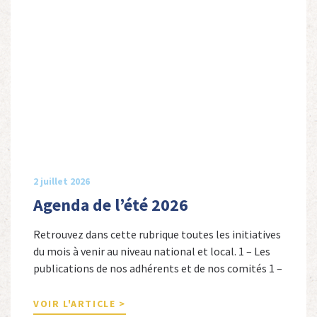
2 juillet 2026
Agenda de l’été 2026
Retrouvez dans cette rubrique toutes les initiatives
du mois à venir au niveau national et local. 1 – Les
publications de nos adhérents et de nos comités 1 –
Combattants de l’Empire : 1939-1945, Michel
Cordeboeuf, Christophe Touron et Agnès Dioné,
VOIR L'ARTICLE >