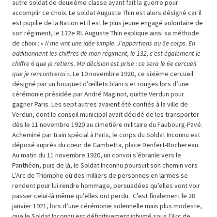
autre soldat de deuxième classe ayant fait la guerre pour
accomplir ce choix. Le soldat Auguste Thin est alors désigné car il
est pupille de la Nation et il est le plus jeune engagé volontaire de
son régiment, le 132e RI. Auguste Thin explique ainsi sa méthode
de choix :
« Il me vint une idée simple. J’appartiens au 6e corps. En
additionnant les chiffres de mon régiment, le 132, c’est également le
chiffre 6 que je retiens. Ma décision est prise : ce sera le 6e cercueil
que je rencontrerai ».
Le 10 novembre 1920, ce sixième cercueil
désigné par un bouquet d’œillets blancs et rouges lors d’une
cérémonie présidée par André Maginot, quitte Verdun pour
gagner Paris. Les sept autres avaient été confiés à la ville de
Verdun, dont le conseil municipal avait décidé de les transporter
dès le 11 novembre 1920 au cimetière militaire du Faubourg-Pavé.
Acheminé par train spécial à Paris, le corps du Soldat Inconnu est
déposé auprès du cœur de Gambetta, place Denfert-Rochereau.
Au matin du 11 novembre 1920, un convoi s’ébranle vers le
Panthéon, puis de là, le Soldat Inconnu poursuit son chemin vers
L’Arc de Triomphe où des milliers de personnes en larmes se
rendent pour lui rendre hommage, persuadées qu’elles vont voir
passer celui-là même qu’elles ont perdu. C’est finalement le 28
janvier 1921, lors d’une cérémonie solennelle mais plus modeste,
que le Soldat Inconnu est définitivement inhumé sous l’Arc de