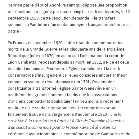
Reprise par le député André Paisant qui dépose une proposition
de résolution co-signée par quatre-vingt-six autres députés, le 12
septembre 1919, cette résolution demande » le transfert
solennel au Panthéon d’un soldat anonyme français tombé pour sa
patrie « .
En France, en novembre 1920, l’idée était de commémorer les
morts de la Grande Guerre et les cinquante ans de la Troisième
République (née en 1870) en associant l’inhumation du cœur de
Léon Gambetta, reposant depuis sa mort, en 1882, à Nice et celle
du soldat inconnu au Panthéon. L’Église catholique et la droite
conservatrice s’insurgeaient car elles considéraient le Panthéon
comme un symbole révolutionnaire (en 1791, l’Assemblée
constituante a transformé l’église Sainte-Geneviève en un
panthéon des grands hommes) tandis que les associations
d’anciens combattants souhaitaient un lieu moins directement
politique où le soldat reposerait seul. Un compromis serait
finalement trouvé dans l’urgence le 8 novembre 1920 : une loi
« relative à la translation à Paris et à l’Arc de Triomphe des restes
d’un soldat inconnu mort pour la France »
avait été votée. La
cérémonie associerait bien la commémoration de Gambetta et du