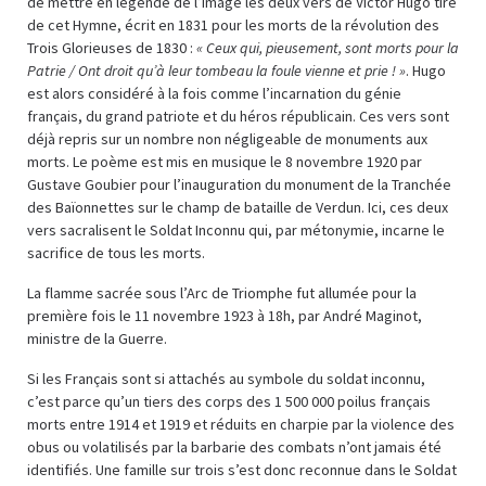
de mettre en légende de l’image les deux vers de Victor Hugo tiré
de cet Hymne, écrit en 1831 pour les morts de la révolution des
Trois Glorieuses de 1830 :
« Ceux qui, pieusement, sont morts pour la
Patrie / Ont droit qu’à leur tombeau la foule vienne et prie ! »
. Hugo
est alors considéré à la fois comme l’incarnation du génie
français, du grand patriote et du héros républicain. Ces vers sont
déjà repris sur un nombre non négligeable de monuments aux
morts. Le poème est mis en musique le 8 novembre 1920 par
Gustave Goubier pour l’inauguration du monument de la Tranchée
des Baïonnettes sur le champ de bataille de Verdun. Ici, ces deux
vers sacralisent le Soldat Inconnu qui, par métonymie, incarne le
sacrifice de tous les morts.
La flamme sacrée sous l’Arc de Triomphe fut allumée pour la
première fois le 11 novembre 1923 à 18h, par André Maginot,
ministre de la Guerre.
Si les Français sont si attachés au symbole du soldat inconnu,
c’est parce qu’un tiers des corps des 1 500 000 poilus français
morts entre 1914 et 1919 et réduits en charpie par la violence des
obus ou volatilisés par la barbarie des combats n’ont jamais été
identifiés. Une famille sur trois s’est donc reconnue dans le Soldat