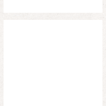
Nouvelles Sources Éditions, 2026. Ils venaient
d’Afrique du Nord, d’Afrique subsaharienne et des
autres […]