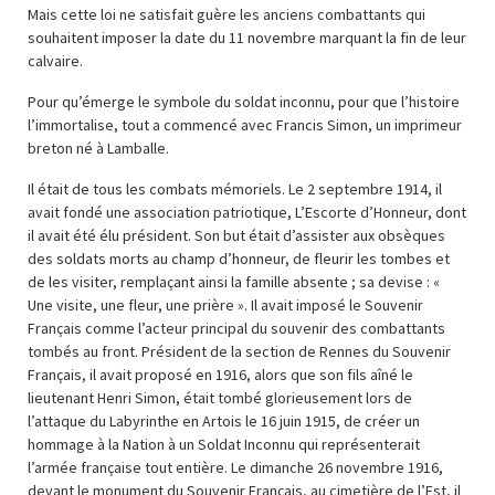
Mais cette loi ne satisfait guère les anciens combattants qui
souhaitent imposer la date du 11 novembre marquant la fin de leur
calvaire.
Pour qu’émerge le symbole du soldat inconnu, pour que l’histoire
l’immortalise, tout a commencé avec Francis Simon, un imprimeur
breton né à Lamballe.
Il était de tous les combats mémoriels. Le 2 septembre 1914, il
avait fondé une association patriotique, L’Escorte d’Honneur, dont
il avait été élu président. Son but était d’assister aux obsèques
des soldats morts au champ d’honneur, de fleurir les tombes et
de les visiter, remplaçant ainsi la famille absente ; sa devise : «
Une visite, une fleur, une prière ». Il avait imposé le Souvenir
Français comme l’acteur principal du souvenir des combattants
tombés au front. Président de la section de Rennes du Souvenir
Français, il avait proposé en 1916, alors que son fils aîné le
lieutenant Henri Simon, était tombé glorieusement lors de
l’attaque du Labyrinthe en Artois le 16 juin 1915, de créer un
hommage à la Nation à un Soldat Inconnu qui représenterait
l’armée française tout entière. Le dimanche 26 novembre 1916,
devant le monument du Souvenir Français, au cimetière de l’Est, il