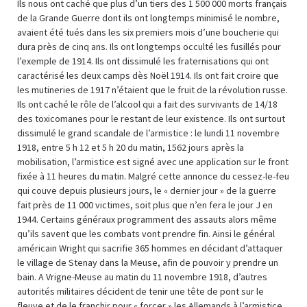
Ils nous ont caché que plus d’un tiers des 1 500 000 morts français
de la Grande Guerre dont ils ont longtemps minimisé le nombre,
avaient été tués dans les six premiers mois d’une boucherie qui
dura près de cinq ans. Ils ont longtemps occulté les fusillés pour
l’exemple de 1914. Ils ont dissimulé les fraternisations qui ont
caractérisé les deux camps dès Noël 1914. Ils ont fait croire que
les mutineries de 1917 n’étaient que le fruit de la révolution russe.
Ils ont caché le rôle de l’alcool qui a fait des survivants de 14/18
des toxicomanes pour le restant de leur existence. Ils ont surtout
dissimulé le grand scandale de l’armistice : le lundi 11 novembre
1918, entre 5 h 12 et 5 h 20 du matin, 1562 jours après la
mobilisation, l’armistice est signé avec une application sur le front
fixée à 11 heures du matin. Malgré cette annonce du cessez-le-feu
qui couve depuis plusieurs jours, le « dernier jour » de la guerre
fait près de 11 000 victimes, soit plus que n’en fera le jour J en
1944. Certains généraux programment des assauts alors même
qu’ils savent que les combats vont prendre fin. Ainsi le général
américain Wright qui sacrifie 365 hommes en décidant d’attaquer
le village de Stenay dans la Meuse, afin de pouvoir y prendre un
bain. A Vrigne-Meuse au matin du 11 novembre 1918, d’autres
autorités militaires décident de tenir une tête de pont sur le
fleuve et de le franchir pour « forcer » les Allemands à l’armistice