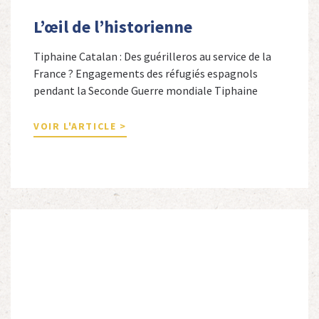
L’œil de l’historienne
Tiphaine Catalan : Des guérilleros au service de la
France ? Engagements des réfugiés espagnols
pendant la Seconde Guerre mondiale Tiphaine
Catalan est professeure agrégée d’espagnol dans le
secondaire et docteure en études hispaniques. Elle
VOIR L'ARTICLE >
est spécialiste de l’histoire contemporaine des
Espagnols en Limousin et a particulièrement étudié
leur accueil après la guerre d’Espagne et leur […]