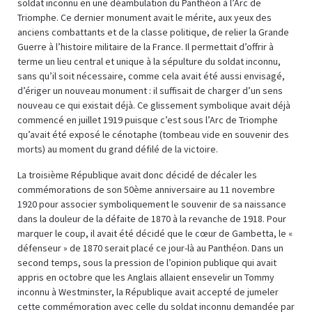
soldat inconnu en une déambulation du Panthéon à l’Arc de
Triomphe. Ce dernier monument avait le mérite, aux yeux des
anciens combattants et de la classe politique, de relier la Grande
Guerre à l’histoire militaire de la France. Il permettait d’offrir à
terme un lieu central et unique à la sépulture du soldat inconnu,
sans qu’il soit nécessaire, comme cela avait été aussi envisagé,
d’ériger un nouveau monument : il suffisait de charger d’un sens
nouveau ce qui existait déjà. Ce glissement symbolique avait déjà
commencé en juillet 1919 puisque c’est sous l’Arc de Triomphe
qu’avait été exposé le cénotaphe (tombeau vide en souvenir des
morts) au moment du grand défilé de la victoire.
La troisième République avait donc décidé de décaler les
commémorations de son 50ème anniversaire au 11 novembre
1920 pour associer symboliquement le souvenir de sa naissance
dans la douleur de la défaite de 1870 à la revanche de 1918. Pour
marquer le coup, il avait été décidé que le cœur de Gambetta, le «
défenseur » de 1870 serait placé ce jour-là au Panthéon. Dans un
second temps, sous la pression de l’opinion publique qui avait
appris en octobre que les Anglais allaient ensevelir un Tommy
inconnu à Westminster, la République avait accepté de jumeler
cette commémoration avec celle du soldat inconnu demandée par