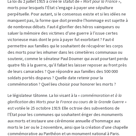
La loi du 2 juillet 1915 a créé le statut de
« Mort pour la France »
,
morts pour lesquels l’État s’engage à payer une sépulture
perpétuelle. Pour autant, si le consensus existe et si les idées ne
manquent pas, la forme que doit prendre l’hommage est sujette à
de nombreux débats. Faut-il glorifier des héros vainqueurs ou
saluer la mémoire des victimes d’une guerre à l’issue certes
victorieuse mais dont le prix à payer fut exorbitant ? Faut-il
permettre aux familles qui le souhaitent de récupérer les corps
des morts pour les inhumer dans les cimetières communaux ou
soutenir, comme le sénateur Paul Doumer qui avait pourtant perdu
quatre fils à la guerre, qu’il fallait les laisser reposer au front près
de leurs camarades ? Que répondre aux familles des 500 000
soldats portés disparus ? Quelle date retenir pour la
commémoration ? Quel lieu choisir pour honorer les morts ?
Le législateur tâtonne. La loi visant à la
« commémoration et à la
glorification des Morts pour la France au cours de la Grande Guerre »
est votée le 25 octobre 1919. Elle octroie des subventions de
l’État pour les communes qui souhaitent ériger des monuments
aux morts et instaure une cérémonie annuelle d’hommage aux
morts le 1er ou le 2 novembre, ainsi que la création d’une chapelle
commémorative au Panthéon et un monument national à Paris.