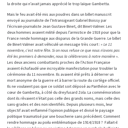
la droite qui n’avait jamais apprécié le trop laïque Gambetta.
Mais le feu avait été mis aux poudres dans un billet manuscrit
envoyé au journaliste de l’Intransigeant Gabriel Boissy par
l’écrivain-journaliste Jean Gustave Binet, dit Binet-Valmer. Les
deux hommes avaient milité depuis l’armistice de 1918 pour que la
France rende hommage aux disparus de la Grande Guerre. Le billet
de Binet-Valmer avait véhiculé un message très court :
« Le 11
novembre, c’est notre fête. Si on nous refuse ce que nous n’avons pas
été les premiers à demander, nous la célèbrerons à notre manière ».
Les deux anciens combattants proches de l’Action Française
avaient échafaudé une incroyable manifestation pour troubler la
cérémonie du 11 novembre. Ils avaient été prêts à déterrer un
mort anonyme de la guerre et à barrer la route du cortège officiel.
Ils ne voulaient pas que ce soldat soit déposé au Panthéon avec le
cœur de Gambetta, à côté du dreyfusard Zola. La commémoration
dont ils rêvaient n’était pas celle des grands noms, mais celle des
sans-grades et des non identifiés. Depuis plusieurs mois, leur
objectif avait enflammé l’opinion publique et divisé le paysage
politique traumatisé par une boucherie sans précédent. Comment
rendre hommage au poilu emblématique de 1914/1918 ? Fallait-il