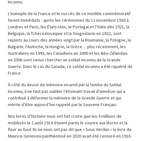
Inconnu.
L’exemple de la France et le succès de ce modèle commémoratif
furent immédiats : après les cérémonies du 11 novembre 1920 à
Londres et Paris, les États-Unis, le Portugal et l’Italie dès 1921, la
Belgique, la Tchécoslovaquie et la Yougoslavie en 1922, sont
rejoints au cours des années vingt par la Roumanie, la Pologne, la
Bulgarie, l’Autriche, la Hongrie, la Grèce… plus récemment, les
Australiens en 1993, les Canadiens en 2000 et les Néo-Zélandais
en 2006 sont venus chercher un soldat inconnu de la Grande
Guerre. Dans le cas du Canada, ce soldat inconnu a été rapatrié de
France.
À côté du devoir de mémoire incarné par la tombe du Soldat
Inconnu, il ne faut pas oublier l’étonnant travail d’amnésie qui a
contribué à déformer la mémoire de la Grande Guerre et qui
mérite d’être aujourd’hui rappelé par le Souvenir Français.
Nos livres d’histoire nous ont fait croire que les 4 millions de
mobilisés le 2 août 1914 étaient partis le sourire aux lèvres et la
fleur au fusil. Ils ne nous ont pas dit que « Sous Verdun » le livre de
Maurice Genevoix panthéonisé en 2020 avait été censuré en 1916.