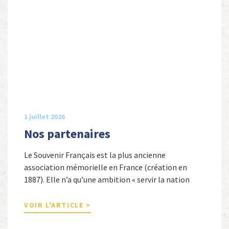
1 juillet 2026
Nos partenaires
Le Souvenir Français est la plus ancienne
association mémorielle en France (création en
1887). Elle n’a qu’une ambition « servir la nation
républicaine » en sauvegardant la mémoire
nationale de la France. Afin d’atteindre cet objectif,
VOIR L'ARTICLE >
Le Souvenir Français entretient des liens amicaux
avec de nombreuses associations qui œuvrent en