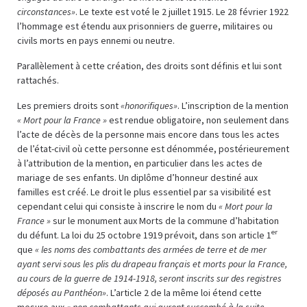
circonstances»
. Le texte est voté le 2 juillet 1915. Le 28 février 1922
l’hommage est étendu aux prisonniers de guerre, militaires ou
civils morts en pays ennemi ou neutre.
Parallèlement à cette création, des droits sont définis et lui sont
rattachés.
Les premiers droits sont
«honorifiques»
. L’inscription de la mention
« Mort pour la France »
est rendue obligatoire, non seulement dans
l’acte de décès de la personne mais encore dans tous les actes
de l’état-civil où cette personne est dénommée, postérieurement
à l’attribution de la mention, en particulier dans les actes de
mariage de ses enfants. Un diplôme d’honneur destiné aux
familles est créé. Le droit le plus essentiel par sa visibilité est
cependant celui qui consiste à inscrire le nom du
« Mort pour la
France »
sur le monument aux Morts de la commune d’habitation
er
du défunt. La loi du 25 octobre 1919 prévoit, dans son article 1
que
« les noms des combattants des armées de terre et de mer
ayant servi sous les plis du drapeau français et morts pour la France,
au cours de la guerre de 1914-1918, seront inscrits sur des registres
déposés au Panthéon»
. L’article 2 de la même loi étend cette
mesure aux
« non combattants qui auront succombé à la suite