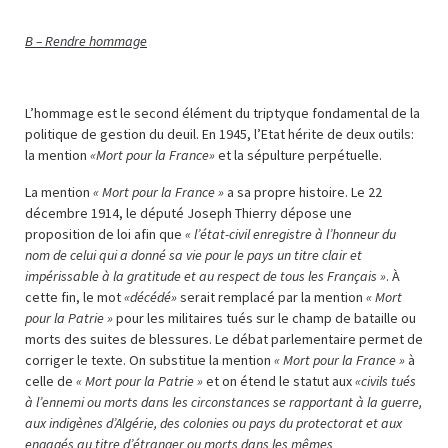
B – Rendre hommage
L’hommage est le second élément du triptyque fondamental de la
politique de gestion du deuil. En 1945, l’Etat hérite de deux outils:
la mention
«Mort pour la France»
et la sépulture perpétuelle.
La mention
« Mort pour la France »
a sa propre histoire. Le 22
décembre 1914, le député Joseph Thierry dépose une
proposition de loi afin que
« l’état-civil enregistre à l’honneur du
nom de celui qui a donné sa vie pour le pays un titre clair et
impérissable à la gratitude et au respect de tous les Français »
. À
cette fin, le mot
«décédé»
serait remplacé par la mention
« Mort
pour la Patrie »
pour les militaires tués sur le champ de bataille ou
morts des suites de blessures. Le débat parlementaire permet de
corriger le texte. On substitue la mention
« Mort pour la France »
à
celle de
« Mort pour la Patrie »
et on étend le statut aux
«civils tués
à l’ennemi ou morts dans les circonstances se rapportant à la guerre,
aux indigènes d’Algérie, des colonies ou pays du protectorat et aux
engagés au titre d’étranger ou morts dans les mêmes