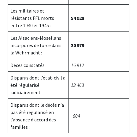
Les militaires et
résistants FFL morts
54 928
entre 1940 et 1945 :
Les Alsaciens-Mosellans
incorporés de force dans
30 979
la Wehrmacht :
Décès constatés :
16 912
Disparus dont l’état-civil a
été régularisé
13 463
judiciairement :
Disparus dont le décès n’a
pas été régularisé en
604
l’absence d’accord des
familles :