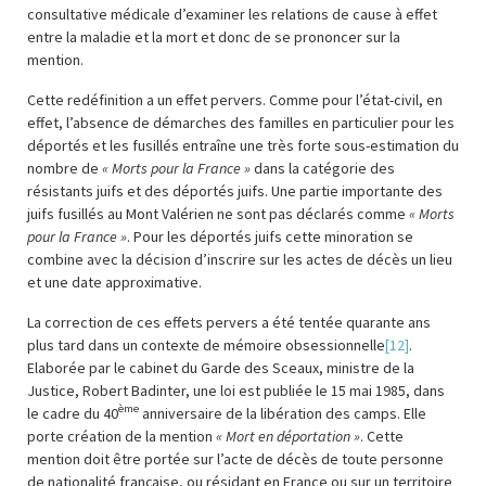
consultative médicale d’examiner les relations de cause à effet
entre la maladie et la mort et donc de se prononcer sur la
mention.
Cette redéfinition a un effet pervers. Comme pour l’état-civil, en
effet, l’absence de démarches des familles en particulier pour les
déportés et les fusillés entraîne une très forte sous-estimation du
nombre de
« Morts pour la France »
dans la catégorie des
résistants juifs et des déportés juifs. Une partie importante des
juifs fusillés au Mont Valérien ne sont pas déclarés comme
« Morts
pour la France »
. Pour les déportés juifs cette minoration se
combine avec la décision d’inscrire sur les actes de décès un lieu
et une date approximative.
La correction de ces effets pervers a été tentée quarante ans
plus tard dans un contexte de mémoire obsessionnelle
[12]
.
Elaborée par le cabinet du Garde des Sceaux, ministre de la
Justice, Robert Badinter, une loi est publiée le 15 mai 1985, dans
ème
le cadre du 40
anniversaire de la libération des camps. Elle
porte création de la mention
« Mort en déportation »
. Cette
mention doit être portée sur l’acte de décès de toute personne
de nationalité française, ou résidant en France ou sur un territoire