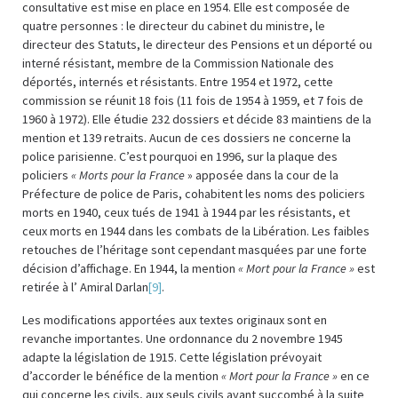
consultative est mise en place en 1954. Elle est composée de
quatre personnes : le directeur du cabinet du ministre, le
directeur des Statuts, le directeur des Pensions et un déporté ou
interné résistant, membre de la Commission Nationale des
déportés, internés et résistants. Entre 1954 et 1972, cette
commission se réunit 18 fois (11 fois de 1954 à 1959, et 7 fois de
1960 à 1972). Elle étudie 232 dossiers et décide 83 maintiens de la
mention et 139 retraits. Aucun de ces dossiers ne concerne la
police parisienne. C’est pourquoi en 1996, sur la plaque des
policiers
« Morts pour la France
» apposée dans la cour de la
Préfecture de police de Paris, cohabitent les noms des policiers
morts en 1940, ceux tués de 1941 à 1944 par les résistants, et
ceux morts en 1944 dans les combats de la Libération. Les faibles
retouches de l’héritage sont cependant masquées par une forte
décision d’affichage. En 1944, la mention
« Mort pour la France »
est
retirée à l’ Amiral Darlan
[9]
.
Les modifications apportées aux textes originaux sont en
revanche importantes. Une ordonnance du 2 novembre 1945
adapte la législation de 1915. Cette législation prévoyait
d’accorder le bénéfice de la mention
« Mort pour la France »
en ce
qui concerne les civils, aux seuls civils ayant succombé à la suite