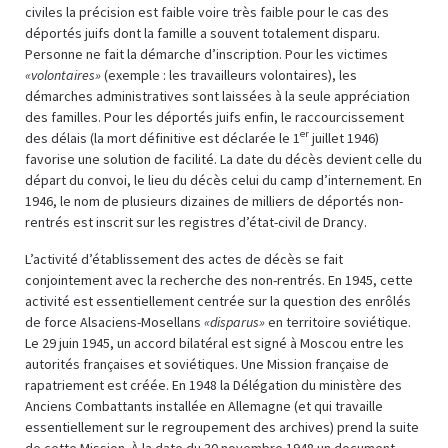
civiles la précision est faible voire très faible pour le cas des
déportés juifs dont la famille a souvent totalement disparu.
Personne ne fait la démarche d’inscription. Pour les victimes
«volontaires»
(exemple : les travailleurs volontaires), les
démarches administratives sont laissées à la seule appréciation
des familles. Pour les déportés juifs enfin, le raccourcissement
er
des délais (la mort définitive est déclarée le 1
juillet 1946)
favorise une solution de facilité. La date du décès devient celle du
départ du convoi, le lieu du décès celui du camp d’internement. En
1946, le nom de plusieurs dizaines de milliers de déportés non-
rentrés est inscrit sur les registres d’état-civil de Drancy.
L’activité d’établissement des actes de décès se fait
conjointement avec la recherche des non-rentrés. En 1945, cette
activité est essentiellement centrée sur la question des enrôlés
de force Alsaciens-Mosellans
«disparus»
en territoire soviétique.
Le 29 juin 1945, un accord bilatéral est signé à Moscou entre les
autorités françaises et soviétiques. Une Mission française de
rapatriement est créée. En 1948 la Délégation du ministère des
Anciens Combattants installée en Allemagne (et qui travaille
essentiellement sur le regroupement des archives) prend la suite
de cette Mission. À la date du 30 novembre 1948 un document