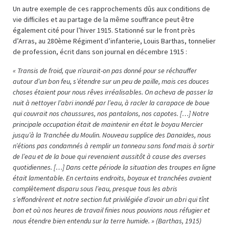
Un autre exemple de ces rapprochements dûs aux conditions de
vie difficiles et au partage de la même souffrance peut être
également cité pour l’hiver 1915. Stationné sur le front près
d’Arras, au 280ème Régiment d’infanterie, Louis Barthas, tonnelier
de profession, écrit dans son journal en décembre 1915 :
« Transis de froid, que n’aurait-on pas donné pour se réchauffer
autour d’un bon feu, s’étendre sur un peu de paille, mais ces douces
choses étaient pour nous rêves irréalisables. On acheva de passer la
nuit à nettoyer l’abri inondé par l’eau, à racler la carapace de boue
qui couvrait nos chaussures, nos pantalons, nos capotes. […] Notre
principale occupation était de maintenir en état le boyau Mercier
jusqu’à la Tranchée du Moulin. Nouveau supplice des Danaïdes, nous
n’étions pas condamnés à remplir un tonneau sans fond mais à sortir
de l’eau et de la boue qui revenaient aussitôt à cause des averses
quotidiennes. […] Dans cette période la situation des troupes en ligne
était lamentable. En certains endroits, boyaux et tranchées avaient
complètement disparu sous l’eau, presque tous les abris
s’effondrèrent et notre section fut privilégiée d’avoir un abri qui tînt
bon et où nos heures de travail finies nous pouvions nous réfugier et
nous étendre bien entendu sur la terre humide. » (Barthas, 1915)