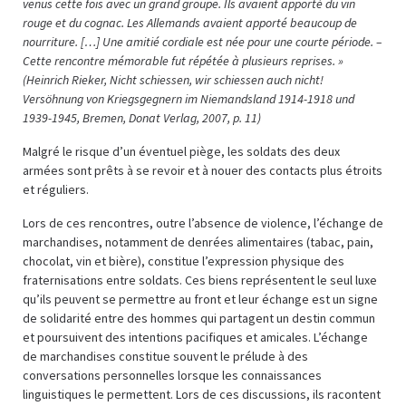
venus cette fois avec un grand groupe. Ils avaient apporté du vin
rouge et du cognac. Les Allemands avaient apporté beaucoup de
nourriture. […] Une amitié cordiale est née pour une courte période. –
Cette rencontre mémorable fut répétée à plusieurs reprises. »
(Heinrich Rieker, Nicht schiessen, wir schiessen auch nicht!
Versöhnung von Kriegsgegnern im Niemandsland 1914-1918 und
1939-1945, Bremen, Donat Verlag, 2007, p. 11)
Malgré le risque d’un éventuel piège, les soldats des deux
armées sont prêts à se revoir et à nouer des contacts plus étroits
et réguliers.
Lors de ces rencontres, outre l’absence de violence, l’échange de
marchandises, notamment de denrées alimentaires (tabac, pain,
chocolat, vin et bière), constitue l’expression physique des
fraternisations entre soldats. Ces biens représentent le seul luxe
qu’ils peuvent se permettre au front et leur échange est un signe
de solidarité entre des hommes qui partagent un destin commun
et poursuivent des intentions pacifiques et amicales. L’échange
de marchandises constitue souvent le prélude à des
conversations personnelles lorsque les connaissances
linguistiques le permettent. Lors de ces discussions, ils racontent