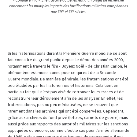
« Comme en 40 ». Elle travaille actuellement à un projet de recherche
concernant les multiples impacts des fortifications militaires européennes
e
e
aux XIX
et XX
siècles.
Si les fraternisations durant la Première Guerre mondiale se sont
fait connaitre du grand public depuis le début des années 2000,
notamment à travers le film « Joyeux Noël » de Christian Carion, le
phénomène est moins connu pour ce qui est de la Seconde
Guerre mondiale. De manière générale, les fraternisations ont été
peu étudiées par les historiennes et historiens. Cela tient en
partie au fait qu’il n’est pas aisé de retrouver leurs traces et de
reconstruire leur déroulement afin de les analyser. En effet, les
fraternisations, pas ou peu médiatisées, ne se trouvent que
rarement dans les archives qui ont été conservées. Cependant,
grâce aux archives du fond privé (lettres, carnets de guerre) mais
aussi grâce aux rapports des autorités militaires sur les sanctions
appliquées ou encore, comme c’est le cas pour l’armée allemande
de 1940, grâce aux rapports des troupes de propagande, il est