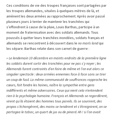
Ces conditions de vie des troupes françaises sont partagées par
les troupes allemandes, situées à quelques mètres de là, et
amènent les deux armées au rapprochement. Après avoir passé
plusieurs jours à tenter de maintenir les tranchées qui
s’effondrent à cause de la pluie, Louis Barthas, participe à un
moment de fraternisation avec des soldats allemands. Tous
poussés à quitter leurs tranchées inondées, soldats français et
allemands se rencontrent à découvert dans le
no man’s land
qui
les sépare. Barthas relate dans son carnet de guerre :
«
Le lendemain 10 décembre en maints endroits de la première ligne
les soldats durent sortir des tranchées pour ne pas s’y noyer ; les
Allemands furent contraints d’en faire de même et l’on eut alors ce
singulier spectacle : deux armées ennemies face à face sans se tirer
un coup de fusil. La même communauté de souffrances rapproche les
cœurs, fait fondre les haines, naître la sympathie entre gens
indifférents et même adversaires. Ceux qui nient cela n’entendent
rien à la psychologie humaine.
Français et Allemands se regardèrent,
virent qu’ils étaient des hommes tous pareils. Ils se sourirent, des
propos s’échangèrent, des mains se tendirent et s’étreignirent, on se
partagea le tabac, un quart de jus ou de pinard. Ah ! si l’on avait