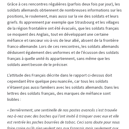
Grâce à ces rencontres régulières (parfois deux fois par jour), les
soldats allemands obtiennent de nombreuses informations sur les
positions, le roulement, mais aussi sur la vie des soldats et leurs
griefs. Ils apprennent par exemple que Strasbourg et les villages
de la région frontalière ont été évacués, que les soldats français
se moquent des Anglais, tout en développant une certaine
méfiance et rancœur vis-à-vis de leur allié, absent de la frontière
franco-allemande. Lors de ces rencontres, les soldats allemands
déduisent également des uniformes et de l’écusson des soldats
français à quelle unité ils appartiennent, sans même que les
soldats aient besoin de le préciser.
L’attitude des Français décrite dans le rapport ci-dessus doit
cependant être quelque peu nuancée, car tous les soldats
n’étaient pas aussi familiers avec les soldats allemands. Dans les
lettres des soldats français, des marques de méfiance sont
lisibles :
« Dernièrement, une sentinelle de nos postes avancés s’est trouvée
nez-à-nez avec des boches qui l’ont invité à trinquer avec eux et elle
est rentrée les poches bourrées de tabac. Ceci sans doute pour nous
faire croire qu’ils n’en veulent pas aux Français mais seulement aux