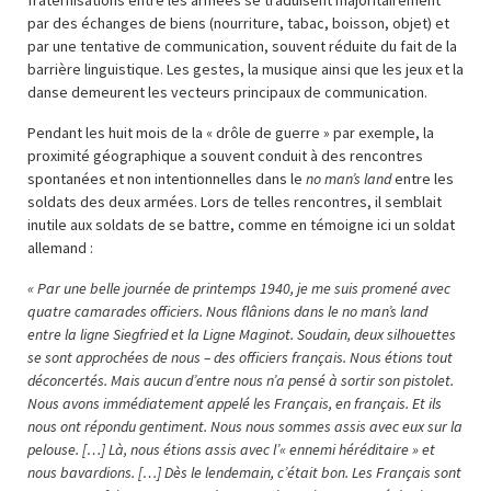
par des échanges de biens (nourriture, tabac, boisson, objet) et
par une tentative de communication, souvent réduite du fait de la
barrière linguistique. Les gestes, la musique ainsi que les jeux et la
danse demeurent les vecteurs principaux de communication.
Pendant les huit mois de la « drôle de guerre » par exemple, la
proximité géographique a souvent conduit à des rencontres
spontanées et non intentionnelles dans le
no man’s land
entre les
soldats des deux armées. Lors de telles rencontres, il semblait
inutile aux soldats de se battre, comme en témoigne ici un soldat
allemand :
« Par une belle journée de printemps 1940, je me suis promené avec
quatre camarades officiers. Nous flânions dans le no man’s land
entre la ligne Siegfried et la Ligne Maginot. Soudain, deux silhouettes
se sont approchées de nous – des officiers français. Nous étions tout
déconcertés. Mais aucun d’entre nous n’a pensé à sortir son pistolet.
Nous avons immédiatement appelé les Français, en français. Et ils
nous ont répondu gentiment. Nous nous sommes assis avec eux sur la
pelouse. […] Là, nous étions assis avec l’« ennemi héréditaire » et
nous bavardions. […] Dès le lendemain, c’était bon. Les Français sont