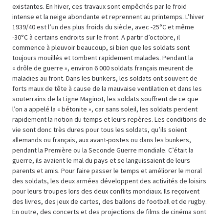
existantes. En hiver, ces travaux sont empêchés par le froid
intense et la neige abondante et reprennent au printemps. L’hiver
1939/40 est l’un des plus froids du siècle, avec -25°C et même
-30°C à certains endroits sur le front. A partir d’octobre, il
commence à pleuvoir beaucoup, si bien que les soldats sont
toujours mouillés et tombent rapidement malades. Pendant la
« drôle de guerre », environ 6 000 soldats français meurent de
maladies au front. Dans les bunkers, les soldats ont souvent de
forts maux de tête à cause de la mauvaise ventilation et dans les
souterrains de la Ligne Maginot, les soldats souffrent de ce que
l’on a appelé la « bétonite », car sans soleil, les soldats perdent
rapidement la notion du temps et leurs repères. Les conditions de
vie sont donc très dures pour tous les soldats, qu’ils soient
allemands ou français, aux avant-postes ou dans les bunkers,
pendant la Première ou la Seconde Guerre mondiale. C’était la
guerre, ils avaient le mal du pays et se languissaient de leurs
parents et amis. Pour faire passer le temps et améliorer le moral
des soldats, les deux armées développent des activités de loisirs
pour leurs troupes lors des deux conflits mondiaux. Ils reçoivent
des livres, des jeux de cartes, des ballons de football et de rugby.
En outre, des concerts et des projections de films de cinéma sont