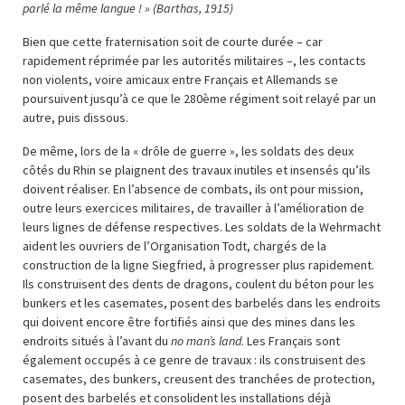
parlé la même langue ! » (Barthas, 1915)
Bien que cette fraternisation soit de courte durée – car
rapidement réprimée par les autorités militaires –, les contacts
non violents, voire amicaux entre Français et Allemands se
poursuivent jusqu’à ce que le 280ème régiment soit relayé par un
autre, puis dissous.
De même, lors de la « drôle de guerre », les soldats des deux
côtés du Rhin se plaignent des travaux inutiles et insensés qu’ils
doivent réaliser. En l’absence de combats, ils ont pour mission,
outre leurs exercices militaires, de travailler à l’amélioration de
leurs lignes de défense respectives. Les soldats de la Wehrmacht
aident les ouvriers de l’Organisation Todt, chargés de la
construction de la ligne Siegfried, à progresser plus rapidement.
Ils construisent des dents de dragons, coulent du béton pour les
bunkers et les casemates, posent des barbelés dans les endroits
qui doivent encore être fortifiés ainsi que des mines dans les
endroits situés à l’avant du
no man’s land
. Les Français sont
également occupés à ce genre de travaux : ils construisent des
casemates, des bunkers, creusent des tranchées de protection,
posent des barbelés et consolident les installations déjà