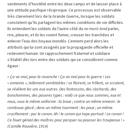
sentiments d’hostilité entre les deux camps et de laisser place à
une attitude pacifique réciproque. Ce processus est observable
très clairement lors de la Grande Guerre, lorsque les soldats
constatent qu’ils partagent les mêmes conditions de vie difficiles.
Ils entendent les soldats de l’autre côté du
no man’s land
parler,
rire, pleurer, et ils les voient fumer, creuser les tranchées et
enlever l’eau des boyaux inondés. L’ennemi perd alors les
attributs qui lui sont assignés par la propagande officielle et
redevient humain. Un rapprochement fraternel et solidaire
s’établit dès lors entre des soldats qui se considèrent comme
égaux :
« Ça va mal, pour la revanche ! Ça va mal pour la guerre ! Les
« ennemis », tellement semblables ! se flairent, se frôlent, se scrutent,
se révèlent les uns aux autres. Des fantassins, des clochards, des
bonshommes, des pauvres types : voilà ce que nous sommes, eux et
nous, sous le même uniforme : la boue ; contre un même ennemi : le
cambouis glacé ; dans un même tourment : les poux ; un même
crucifiement : par le canon. Ah ! le canon qui tape partout ! Le canon !
Ce fouet génial des maîtres pour parquer ou pousser les troupeaux ! »
(Camille Rouvière, 1914)