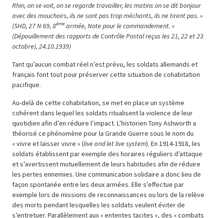
Rhin, on se voit, on se regarde travailler, les matins on se dit bonjour
avec des mouchoirs, ils ne sont pas trop méchants, ils ne tirent pas. »
ème
(SHD, 27 N 69, 8
armée, Note pour le commandement. »
(Dépouillement des rapports de Contrôle Postal reçus les 21, 22 et 23
octobre), 24.10.1939)
Tant qu’aucun combat réel n’est prévu, les soldats allemands et
français font tout pour préserver cette situation de cohabitation
pacifique.
Au-delà de cette cohabitation, se met en place un système
cohérent dans lequel les soldats ritualisent la violence de leur
quotidien afin d’en réduire l’impact. L’historien Tony Ashworth a
théorisé ce phénomène pour la Grande Guerre sous le nom du
« vivre et laisser vivre » (
live and let live system
). En 1914-1918, les
soldats établissent par exemple des horaires réguliers d’attaque
et s’avertissent mutuellement de leurs habitudes afin de réduire
les pertes ennemies. Une communication solidaire a donc lieu de
façon spontanée entre les deux armées. Elle s’effectue par
exemple lors de missions de reconnaissances ou lors de la relève
des morts pendant lesquelles les soldats veulent éviter de
s’entretuer. Parallèlement aux « ententes tacites », des « combats