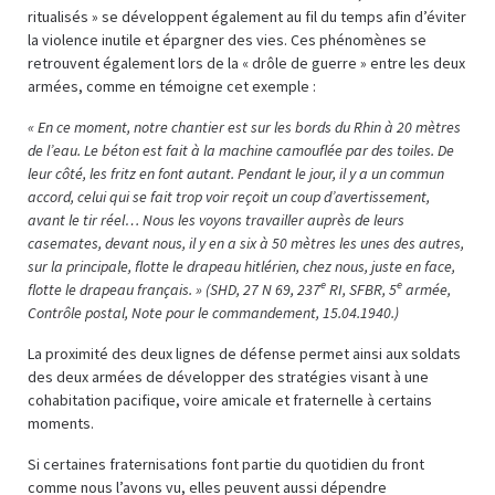
ritualisés » se développent également au fil du temps afin d’éviter
la violence inutile et épargner des vies. Ces phénomènes se
retrouvent également lors de la « drôle de guerre » entre les deux
armées, comme en témoigne cet exemple :
«
En ce moment, notre chantier est sur les bords du Rhin à 20 mètres
de l’eau. Le béton est fait à la machine camouflée par des toiles. De
leur côté, les fritz en font autant. Pendant le jour, il y a un commun
accord, celui qui se fait trop voir reçoit un coup d’avertissement,
avant le tir réel… Nous les voyons travailler auprès de leurs
casemates, devant nous, il y en a six à 50 mètres les unes des autres,
sur la principale, flotte le drapeau hitlérien, chez nous, juste en face,
e
e
flotte le drapeau français. » (SHD, 27 N 69, 237
RI, SFBR, 5
armée,
Contrôle postal, Note pour le commandement, 15.04.1940.)
La proximité des deux lignes de défense permet ainsi aux soldats
des deux armées de développer des stratégies visant à une
cohabitation pacifique, voire amicale et fraternelle à certains
moments.
Si certaines fraternisations font partie du quotidien du front
comme nous l’avons vu, elles peuvent aussi dépendre