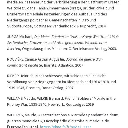
medialen Inszenierung der Verbrüderung n der Ostfront im Ersten
Weltkrieg“, dans: Tanja Zimmermann (Hrsg.), Brüderlichkeit und
Bruderzwist: Mediale Inszenierungen des Aufbaus und des
Niedergangs politischer Gemeinschaften in Ost- und
Südosteuropa, Göttingen: Vandenhoeck & Ruprecht, 2014
JÜRGS Michael,
Der kleine Frieden im Großen Krieg: Westfront 1914:
Als Deutsche, Franzosen und Briten gemeinsam Weihnachten
feierten
, Originalausgabe. München: C. Bertelsmann Verlag, 2003.
ROUVIÈRE Camille Arthur Augustin,
Journal de guerre d’un
combattant pacifiste
, Biarritz, Atlantica, 2007
RIEKER Heinrich, Nicht schiessen, wir schiessen auch nicht!
Versöhnung von Kriegsgegnern im Niemandsland 1914-1918 und
1939-1945, Bremen, Donat Verlag, 2007
WILLIAMS Maude, WILKIN Bernard, French Soldiers’ Morale in the
Phoney War, 1939-1940, New York: Routledge, 2019
WILLIAMS, Maude, « Fraternisations aux armées pendant les deux
guerres mondiales », Encyclopédie d’histoire numérique de
l’Europe [en ligne],
https://ehne.fr/fr/node/12327