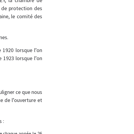
HEY, la chambre de
é de protection des
aine, le comité des
nes.
e 1920 lorsque l’on
e 1923 lorsque l’on
uligner ce que nous
e de l’ouverture et
 :
me chaque année le 26