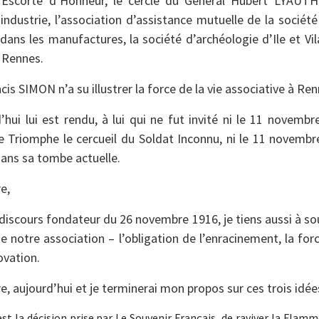
 l’Escorte d’Honneur, le cercle du Général Hubert LYAUT
ndustrie, l’association d’assistance mutuelle de la sociét
ans les manufactures, la société d’archéologie d’Ile et Vil
e Rennes.
is SIMON n’a su illustrer la force de la vie associative à Ren
i lui est rendu, à lui qui ne fut invité ni le 11 novembr
de Triomphe le cercueil du Soldat Inconnu, ni le 11 novembr
ans sa tombe actuelle.
e,
e discours fondateur du 26 novembre 1916, je tiens aussi à so
e notre association – l’obligation de l’enracinement, la forc
ovation.
e, aujourd’hui et je terminerai mon propos sur ces trois idées
st la décision prise par Le Souvenir Français, de raviver la Flam