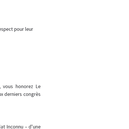
espect pour leur
s, vous honorez Le
ux derniers congrès
at Inconnu – d’une