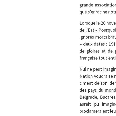
grande associatio
que s’enracine not
Lorsque le 26 nove
de l’Est « Pourquoi
ignorés morts brav
– deux dates : 19
de gloires et de
française tout enti
Nul ne peut imagi
Nation voudra se 
ciment de son iden
des pays du monde
Belgrade, Bucarest
aurait pu imagin
proclameraient le