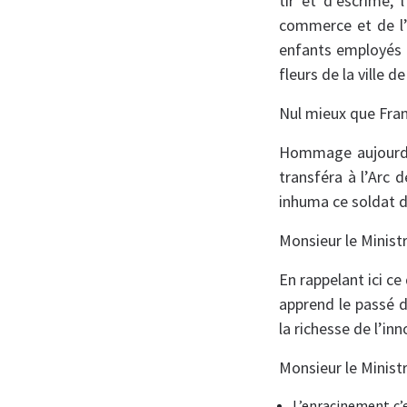
tir et d’escrime,
commerce et de l’i
enfants employés d
fleurs de la ville d
Nul mieux que Franc
Hommage aujourd’hu
transféra à l’Arc 
inhuma ce soldat d
Monsieur le Ministr
En rappelant ici c
apprend le passé d
la richesse de l’inn
Monsieur le Ministr
L’enracinement c’e