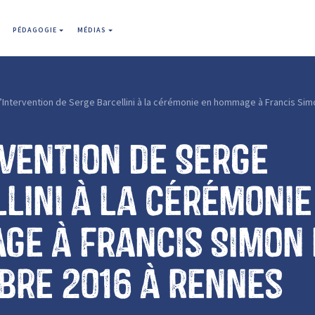
PÉDAGOGIE
MÉDIAS
’Intervention de Serge Barcellini à la cérémonie en hommage à Francis Si
rvention de Serge
lini à la cérémonie
e à Francis Simon 
re 2016 à Rennes