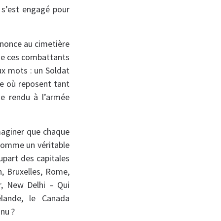
 s’est engagé pour
ononce au cimetière
n de ces combattants
ux mots : un Soldat
e où reposent tant
e rendu à l’armée
maginer que chaque
comme un véritable
upart des capitales
, Bruxelles, Rome,
er, New Delhi – Qui
élande, le Canada
nu ?