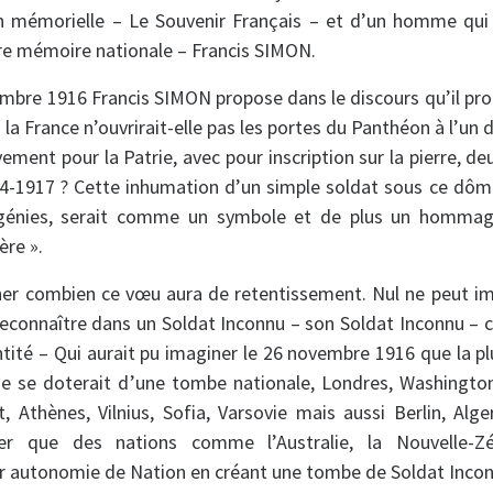
n mémorielle – Le Souvenir Français – et d’un homme qui
re mémoire nationale – Francis SIMON.
mbre 1916 Francis SIMON propose dans le discours qu’il pr
 la France n’ouvrirait-elle pas les portes du Panthéon à l’u
ement pour la Patrie, avec pour inscription sur la pierre, de
14-1917 ? Cette inhumation d’un simple soldat sous ce dôm
 génies, serait comme un symbole et de plus un hommag
ère ».
ner combien ce vœu aura de retentissement. Nul ne peut i
reconnaître dans un Soldat Inconnu – son Soldat Inconnu – 
tité – Qui aurait pu imaginer le 26 novembre 1916 que la pl
 se doterait d’une tombe nationale, Londres, Washington
, Athènes, Vilnius, Sofia, Varsovie mais aussi Berlin, Alg
er que des nations comme l’Australie, la Nouvelle-Z
ur autonomie de Nation en créant une tombe de Soldat Incon