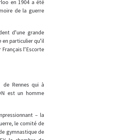
erloo en 1904 a été
émoire de la guerre
ident d’une grande
en particulier qu’il
r Français l’Escorte
e de Rennes qui à
IMON est un homme
mpressionnant – la
uerre, le comité de
é de gymnastique de