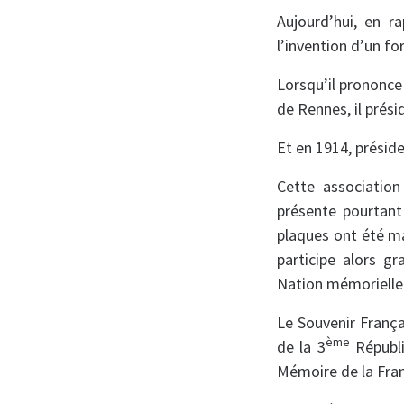
Aujourd’hui, en r
l’invention d’un f
Lorsqu’il prononce
de Rennes, il prési
Et en 1914, préside
Cette association
présente pourtant
plaques ont été ma
participe alors g
Nation mémorielle 
Le Souvenir França
ème
de la 3
Républi
Mémoire de la Fra